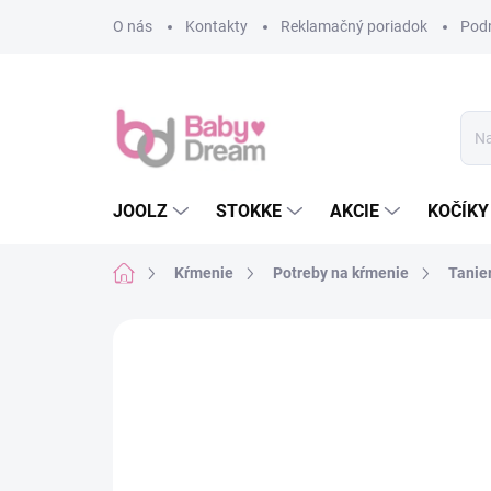
Prejsť na obsah
O nás
Kontakty
Reklamačný poriadok
Pod
JOOLZ
STOKKE
AKCIE
KOČÍKY
Domov
Kŕmenie
Potreby na kŕmenie
Tanie
Neohodnotené
Podrobnosti hodn