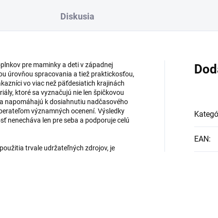
Diskusia
plnkov pre maminky a deti v západnej
Dod
ou úrovňou spracovania a tiež praktickosťou,
ákazníci vo viac než päťdesiatich krajinách
ály, ktoré sa vyznačujú nie len špičkovou
ou a napomáhajú k dosiahnutiu nadčasového
zberateľom významných ocenení. Výsledky
Kategó
sť nenecháva len pre seba a podporuje celú
EAN
:
oužitia trvale udržateľných zdrojov, je