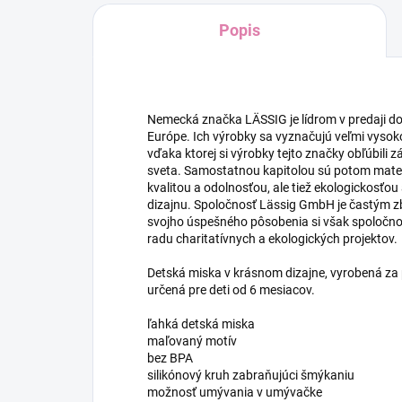
Popis
Nemecká značka LÄSSIG je lídrom v predaji do
Európe. Ich výrobky sa vyznačujú veľmi vysok
vďaka ktorej si výrobky tejto značky obľúbili z
sveta. Samostatnou kapitolou sú potom materi
kvalitou a odolnosťou, ale tiež ekologickosť
dizajnu. Spoločnosť Lässig GmbH je častým 
svojho úspešného pôsobenia si však spoločno
radu charitatívnych a ekologických projektov.
Detská miska v krásnom dizajne, vyrobená za p
určená pre deti od 6 mesiacov.
ľahká detská miska
maľovaný motív
bez BPA
silikónový kruh zabraňujúci šmýkaniu
možnosť umývania v umývačke