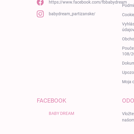
https://www.facebook.com/fbbabydream
Podmi
babydream_partizanske/
Cooki
Vyhlás
údajov
Obcho
Poučen
108/20
Dokum
Upozor
Moja 
FACEBOOK
ODO
BABY DREAM
Vložte
našom