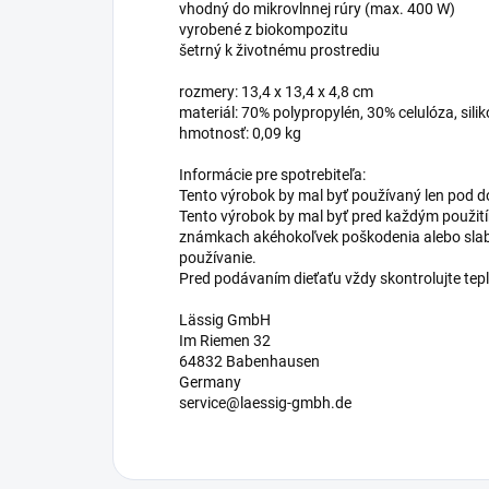
vhodný do mikrovlnnej rúry (max. 400 W)
vyrobené z biokompozitu
šetrný k životnému prostrediu
rozmery: 13,4 x 13,4 x 4,8 cm
materiál: 70% polypropylén, 30% celulóza, sili
hmotnosť: 0,09 kg
Informácie pre spotrebiteľa:
Tento výrobok by mal byť používaný len pod 
Tento výrobok by mal byť pred každým použit
známkach akéhokoľvek poškodenia alebo slabý
používanie.
Pred podávaním dieťaťu vždy skontrolujte tepl
Lässig GmbH
Im Riemen 32
64832 Babenhausen
Germany
service@laessig-gmbh.de