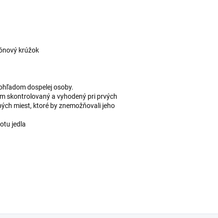
kónový krúžok
dohľadom dospelej osoby.
ím skontrolovaný a vyhodený pri prvých
ch miest, ktoré by znemožňovali jeho
otu jedla