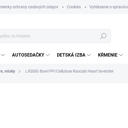
mienky ochrany osobných údajov
Cookies
Vyhlásenie o spracúva
Hľadať
AUTOSEDAČKY
DETSKÁ IZBA
KŔMENIE
re, misky
LÄSSIG Bowl PP/Cellulose Rascals Heart lavender
otenia
ZNAČKA:
LÄSSIG BABIES
€8,99
Jednotková cena:
SKLADOM (DODANIE 3-6 D