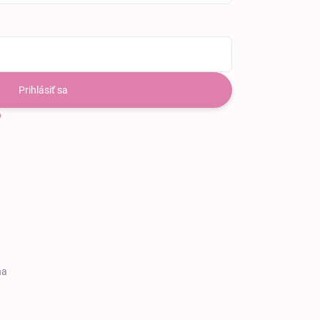
Prihlásiť sa
o
na