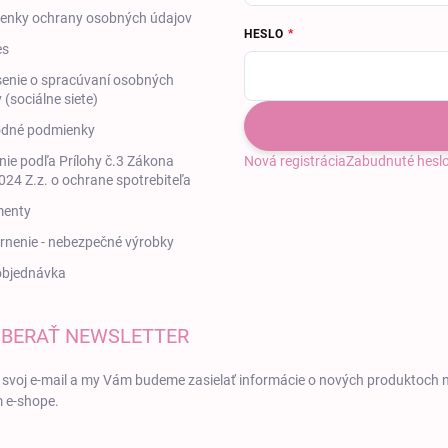
enky ochrany osobných údajov
HESLO
es
enie o spracúvaní osobných
 (sociálne siete)
dné podmienky
ie podľa Prílohy č.3 Zákona
Nová registrácia
Zabudnuté hesl
24 Z.z. o ochrane spotrebiteľa
enty
nenie - nebezpečné výrobky
objednávka
BERAŤ NEWSLETTER
 svoj e-mail a my Vám budeme zasielať informácie o nových produktoch 
 e-shope.