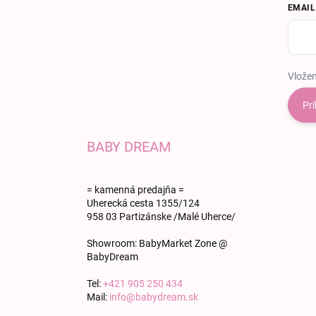
EMAIL
Vložen
Pri
BABY DREAM
= kamenná predajňa =
Uherecká cesta 1355/124
958 03 Partizánske /Malé Uherce/
Showroom: BabyMarket Zone @
BabyDream
Tel:
+421 905 250 434
Mail:
info@babydream.sk