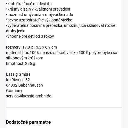
•krabička "box" na desiatu
•krásny dizajn v kvalitnom prevedení
•možnosť umývania v umývačke riadu
•pevne uzatvárateľné výklopné viečko
•vyberateľná posuvná prepážka, umožňujúca skladovať rôzne
druhy jedla
•vhodné pre deti od 3 rokov
rozmery: 17,3 x 13,3 x 6,9 cm
materiál: box 100% nerezová oceľ, viečko 100% polypropylén so
silikónovým krúžkom
hmotnosť: 236 g
Lässig GmbH
Im Riemen 32
64832 Babenhausen
Germany
service@laessig-gmbh.de
Dodatočné parametre