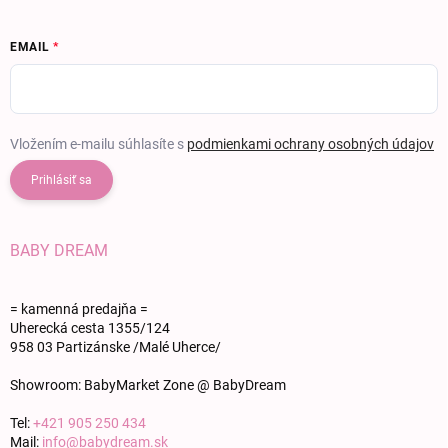
EMAIL
Vložením e-mailu súhlasíte s
podmienkami ochrany osobných údajov
Prihlásiť sa
BABY DREAM
= kamenná predajňa =
Uherecká cesta 1355/124
958 03 Partizánske /Malé Uherce/
Showroom: BabyMarket Zone @ BabyDream
Tel:
+421 905 250 434
Mail:
info@babydream.sk