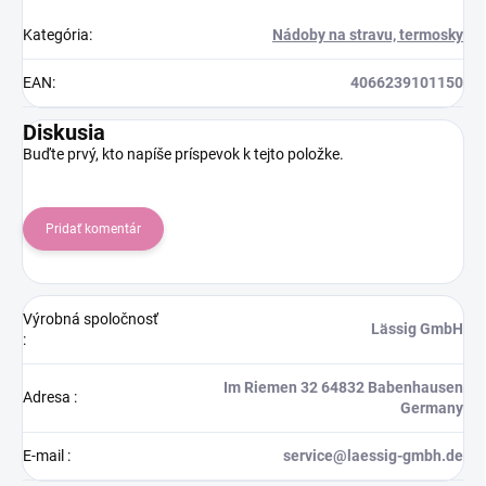
Kategória
:
Nádoby na stravu, termosky
EAN
:
4066239101150
Diskusia
Buďte prvý, kto napíše príspevok k tejto položke.
Pridať komentár
Výrobná spoločnosť
Lässig GmbH
:
Im Riemen 32 64832 Babenhausen
Adresa
:
Germany
E-mail
:
service@laessig-gmbh.de