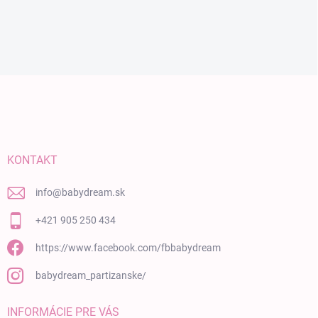
Zápätie
KONTAKT
info
@
babydream.sk
+421 905 250 434
https://www.facebook.com/fbbabydream
babydream_partizanske/
INFORMÁCIE PRE VÁS