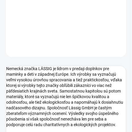
−
+
Pridať do košíka
krabička "box" na desiatu
DETAILNÉ INFORMÁCIE
OPÝTAŤ SA
STRÁŽIŤ
Nemecká značka LÄSSIG je lídrom v predaji doplnkov pre
maminky a deti v západnej Európe. Ich výrobky sa vyznačujú
veľmi vysokou úrovňou spracovania a tiež praktickosťou, vďaka
ktorej si výrobky tejto značky obľúbili zákazníci vo viac než
päťdesiatich krajinách sveta. Samostatnou kapitolou sú potom
materiály, ktoré sa vyznačujú nie len špičkovou kvalitou a
odolnosťou, ale tiež ekologickosťou a napomáhajú k dosiahnutiu
nadčasového dizajnu. Spoločnosť Lässig GmbH je častým
zberateľom významných ocenení. Výsledky svojho úspešného
pôsobenia si však spoločnosť nenecháva len pre seba a
podporuje celú radu charitatívnych a ekologických projektov.