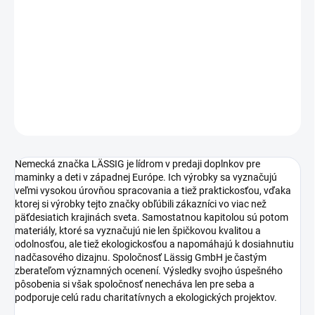
−
+
Pridať do košíka
detský batôžtek
DETAILNÉ INFORMÁCIE
OPÝTAŤ SA
STRÁŽIŤ
Nemecká značka LÄSSIG je lídrom v predaji doplnkov pre
maminky a deti v západnej Európe. Ich výrobky sa vyznačujú
veľmi vysokou úrovňou spracovania a tiež praktickosťou, vďaka
ktorej si výrobky tejto značky obľúbili zákazníci vo viac než
päťdesiatich krajinách sveta. Samostatnou kapitolou sú potom
materiály, ktoré sa vyznačujú nie len špičkovou kvalitou a
odolnosťou, ale tiež ekologickosťou a napomáhajú k dosiahnutiu
nadčasového dizajnu. Spoločnosť Lässig GmbH je častým
zberateľom významných ocenení. Výsledky svojho úspešného
pôsobenia si však spoločnosť nenecháva len pre seba a
podporuje celú radu charitatívnych a ekologických projektov.