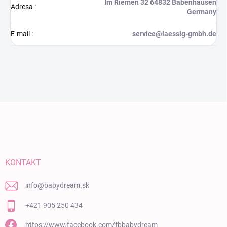
Im Riemen 32 64832 Babenhausen
Adresa
:
Germany
E-mail
:
service@laessig-gmbh.de
Zápätie
KONTAKT
info
@
babydream.sk
+421 905 250 434
https://www.facebook.com/fbbabydream