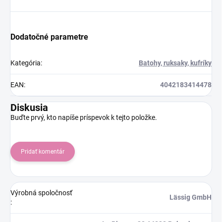
Dodatočné parametre
Kategória
:
Batohy, ruksaky, kufríky
EAN
:
4042183414478
Diskusia
Buďte prvý, kto napíše príspevok k tejto položke.
Pridať komentár
Výrobná spoločnosť
Lässig GmbH
: