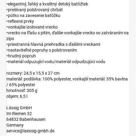
•elegantný, ľahký a kvalitný detský batôžtek
•prešívaný polstrovaný chrbát
•pútko na zavesenie batôžku
•reflexné prvky
•vonkajšie izolované vrecko
•vrecko na fľašu s pitím, ďalšie vonkajšie vrecko so zatváraním na
zips
•priestranná hlavná priehradka s ďalšími vreckami
•nastaviteľné popruhy s polstrovaním
•hrudný popruh
•materiál odpuzující vodu/materiál odpudzujúci vodu
rozmery: 24,5 x 15,5 x 27 cm
materiál: podšívka: 100% polyester, vonkajší materiál: 35% bavlna
/ 65% polyester
hmotnosť: 305 g
objem: 6,5 l
Lässig GmbH
Im Riemen 32
64832 Babenhausen
Germany
service@laessig-gmbh.de