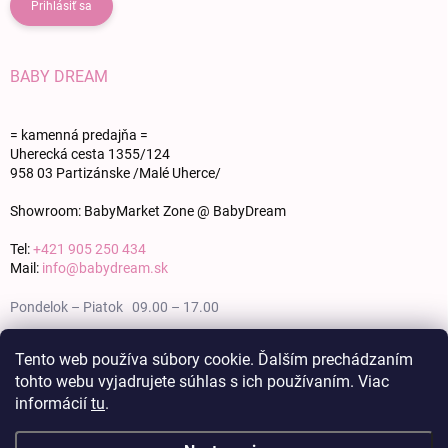
Prihlásiť sa
BABY DREAM
= kamenná predajňa =
Uherecká cesta 1355/124
958 03 Partizánske /Malé Uherce/
Showroom: BabyMarket Zone @ BabyDream
Tel:
+421 905 250 434
Mail:
info@babydream.sk
Pondelok – Piatok 09.00 – 17.00
Sobota 09.00 – 12.00
Tento web používa súbory cookie. Ďalším prechádzaním
tohto webu vyjadrujete súhlas s ich používaním. Viac
Nedeľa zatvorené
informácií
tu
.