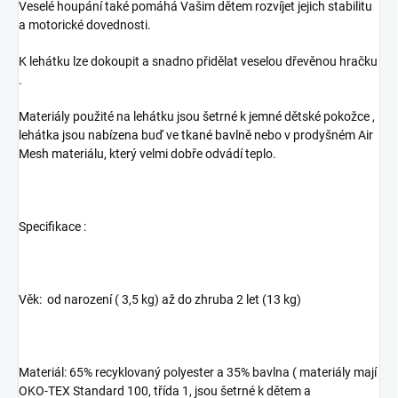
Veselé houpání také pomáhá Vašim dětem rozvíjet jejich stabilitu
a motorické dovednosti.
K lehátku lze dokoupit a snadno přidělat veselou dřevěnou hračku
.
Materiály použité na lehátku jsou šetrné k jemné dětské pokožce ,
lehátka jsou nabízena buď ve tkané bavlně nebo v prodyšném Air
Mesh materiálu, který velmi dobře odvádí teplo.
Specifikace :
Věk: od narození ( 3,5 kg) až do zhruba 2 let (13 kg)
Materiál: 65% recyklovaný polyester a 35% bavlna ( materiály mají
OKO-TEX Standard 100, třída 1, jsou šetrné k dětem a