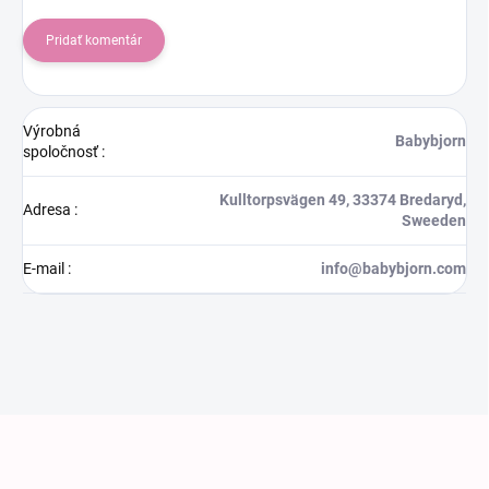
Pridať komentár
Výrobná
Babybjorn
spoločnosť
:
Kulltorpsvägen 49, 33374 Bredaryd,
Adresa
:
Sweeden
E-mail
:
info@babybjorn.com
Zápätie