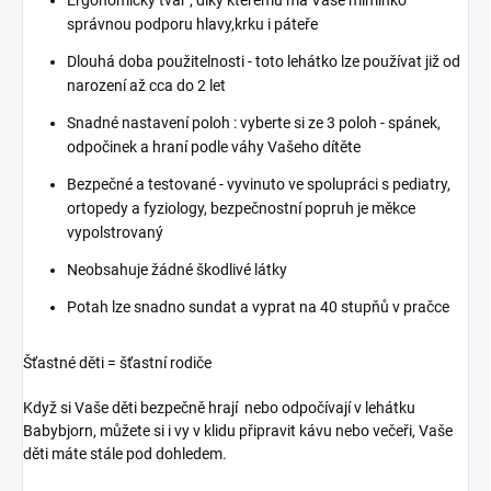
Ergonomický tvar , díky kterému má Vaše miminko
správnou podporu hlavy,krku i páteře
Dlouhá doba použitelnosti - toto lehátko lze používat již od
narození až cca do 2 let
Snadné nastavení poloh : vyberte si ze 3 poloh - spánek,
odpočinek a hraní podle váhy Vašeho dítěte
Bezpečné a testované - vyvinuto ve spolupráci s pediatry,
ortopedy a fyziology, bezpečnostní popruh je měkce
vypolstrovaný
Neobsahuje žádné škodlivé látky
Potah lze snadno sundat a vyprat na 40 stupňů v pračce
Šťastné děti = šťastní rodiče
Když si Vaše děti bezpečně hrají nebo odpočívají v lehátku
Babybjorn, můžete si i vy v klidu připravit kávu nebo večeři, Vaše
děti máte stále pod dohledem.