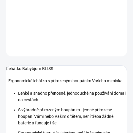
−
+
Pridať do košíka
DETAILNÉ INFORMÁCIE
OPÝTAŤ SA
STRÁŽIŤ
Lehátko Babybjorn BLISS
- Ergonomické lehátko s přirozeným houpáním Vašeho miminka
Lehké a snadno přenosné, jednoduché na používání doma i
na cestách
S výhradně přirozeným houpáním - jemné přirozené
houpání Vámi nebo Vašim dítětem, není třeba žádné
baterie a funguje tiše