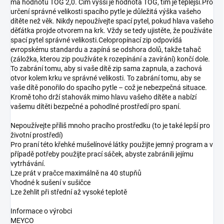
má hodnotu TOG 2,0. Čím vyšší je hodnota TOG, tím je teplejší.Pro
určení správné velikosti spacího pytle je důležitá výška vašeho
dítěte než věk. Nikdy nepoužívejte spací pytel, pokud hlava vašeho
děťátka projde otvorem na krk. Vždy se tedy ujistěte, že používáte
spací pytel správné velikosti.Celopropínací zip odpovídá
evropskému standardu a zapíná se odshora dolů, takže tahač
(záložka, kterou zip používáte k rozepínání a zavírání) končí dole.
To zabrání tomu, aby si vaše dítě zip sama zapnula, a zachová
otvor kolem krku ve správné velikosti. To zabrání tomu, aby se
vaše dítě ponořilo do spacího pytle – což je nebezpečná situace.
Kromě toho drží stahovák mimo hlavu vašeho dítěte a nabízí
vašemu dítěti bezpečné a pohodlné prostředí pro spaní.
Nepoužívejte příliš mnoho pracího prostředku (to je také lepší pro
životní prostředí)
Pro praní této křehké mušelínové látky použijte jemný program a v
případě potřeby použijte prací sáček, abyste zabránili jejímu
vytrhávání.
Lze prát v pračce maximálně na 40 stupňů
Vhodné k sušení v sušičce
Lze žehlit při střední až vysoké teplotě
Informace o výrobci
MEYCO