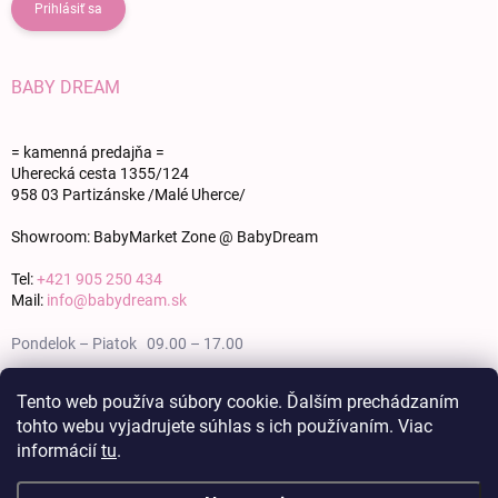
Prihlásiť sa
BABY DREAM
= kamenná predajňa =
Uherecká cesta 1355/124
958 03 Partizánske /Malé Uherce/
Showroom: BabyMarket Zone @ BabyDream
Tel:
+421 905 250 434
Mail:
info@babydream.sk
Pondelok – Piatok 09.00 – 17.00
Sobota 09.00 – 12.00
Tento web používa súbory cookie. Ďalším prechádzaním
tohto webu vyjadrujete súhlas s ich používaním. Viac
Nedeľa zatvorené
informácií
tu
.