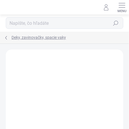
Prejsť na obsah
Hľadať
Deky, zavinovačky, spacie vaky
Neohodnotené
Podrobnosti hodnotenia
ZNAČKA:
MEYCO