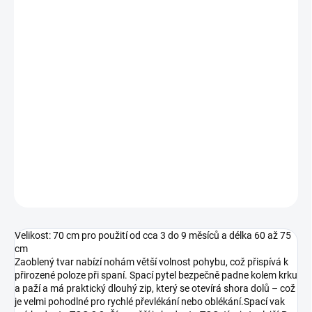
−
+
Pridať do košíka
Spací vak Meyco Baby s podšívkou z předepraného mušelínu je
vyroben ze 100% měkké bavlny a má výplň ze 100% polyesteru.
Díky tomu je spací pytel skvělý na jaro a podzim a na chladnější
zimní dny a noci. Mušelínová bavlna je velmi dobře prodyšná,
výborně saje vlhkost a velmi rychle schne. Díky tomu udržuje spací
prostředí vašeho miminka v ideální teplotě.
DETAILNÉ INFORMÁCIE
OPÝTAŤ SA
STRÁŽIŤ
Velikost: 70 cm pro použití od cca 3 do 9 měsíců a délka 60 až 75
cm
Zaoblený tvar nabízí nohám větší volnost pohybu, což přispívá k
přirozené poloze při spaní. Spací pytel bezpečně padne kolem krku
a paží a má praktický dlouhý zip, který se otevírá shora dolů – což
je velmi pohodlné pro rychlé převlékání nebo oblékání.Spací vak