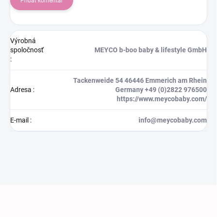
Pridať komentár
Výrobná
spoločnosť
MEYCO b-boo baby & lifestyle GmbH
:
Tackenweide 54 46446 Emmerich am Rhein
Adresa
:
Germany +49 (0)2822 976500
https://www.meycobaby.com/
E-mail
:
info@meycobaby.com
Zápätie