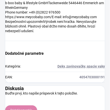
b-boo baby & lifestyle GmbHTackenweide 5446446 Emmerich am
RheinGermany
Phone number: +49 (0)2822 976500
https://www.meycobaby.com/E-mail: info@meycobaby.com
Bezpečnostní upozorněníVýrobek není hračka. Nevystavujte
blízkosti ohně. Plastový obal držte mimo dosah dítěte, hrozí
nebezpečí udušení.
Dodatočné parametre
Kategória
:
Deky, zavinovačky, spacie vaky
EAN
:
4054703000191
Diskusia
Buďte prvý, kto napíše príspevok k tejto položke.