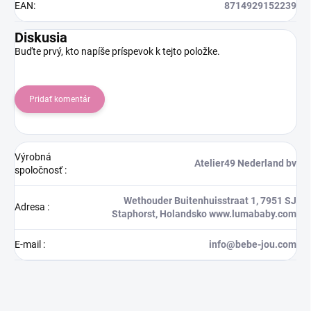
EAN
:
8714929152239
Diskusia
Buďte prvý, kto napíše príspevok k tejto položke.
Pridať komentár
Výrobná
Atelier49 Nederland bv
spoločnosť
:
Wethouder Buitenhuisstraat 1, 7951 SJ
Adresa
:
Staphorst, Holandsko www.lumababy.com
E-mail
:
info@bebe-jou.com