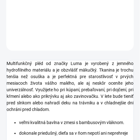
−
+
Pridať do košíka
DETAILNÉ INFORMÁCIE
OPÝTAŤ SA
STRÁŽIŤ
Multifunkčný pléd od značky Luma je vyrobený z jemného
hydrofilného materiálu a je obzvlášť mäkučký. Tkanina je trochu
tenšia než osuška a je perfektná pre starostlivosť v prvých
mesiacoch života vášho malého, ale aj neskôr oceníte jeho
univerzálnosť. Využijete ho pri kúpaní, prebaľovaní, pri dojčení, pri
kŕmení alebo ako prikrývku aj ako zavinovačku. V lete bude
tieniť
pred slnkom alebo nahradí deku na trávniku a v chladnejšie dni
ochráni
pred
chladom
.
veľmi kvalitná bavlna v zmesi s bambusovým vláknom.
dokonale priedušný, dieťa sa v ňom nepotí ani neprehreje