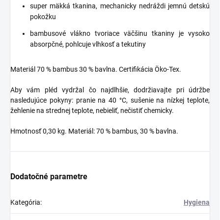
super
mäkká
tkanina
, mechanicky nedráždi jemnú detskú
pokožku
bambusové
vlákno
tvoriace väčšinu tkaniny je vysoko
absorpčné, pohlcuje vlhkosť a
tekutiny
Materiál 70 % bambus 30 % bavlna. Certifikácia Öko-Tex.
Aby vám pléd vydržal čo najdlhšie, dodržiavajte pri údržbe
nasledujúce pokyny: pranie na 40 °C, sušenie na nízkej teplote,
žehlenie na strednej teplote, nebieliť, nečistiť chemicky.
Hmotnosť 0,30 kg.
Materiál
:
70
%
bambus
,
30
%
bavlna
.
Dodatočné parametre
Kategória
:
Hygiena