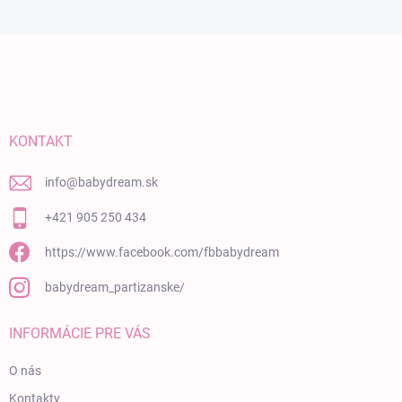
Zápätie
KONTAKT
info
@
babydream.sk
+421 905 250 434
https://www.facebook.com/fbbabydream
babydream_partizanske/
INFORMÁCIE PRE VÁS
O nás
Kontakty