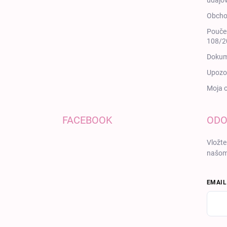
údajov
Obcho
Poučen
108/20
Dokum
Upozor
Moja 
FACEBOOK
ODO
Vložte
našom
EMAIL