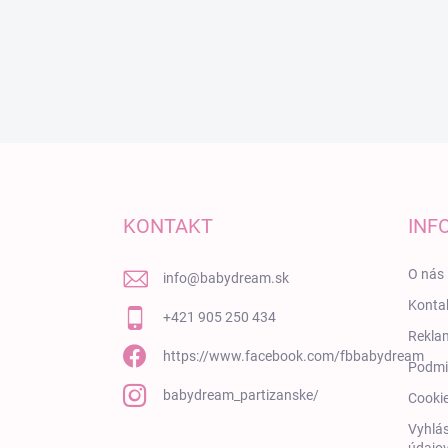
Zápätie
KONTAKT
INF
O nás
info
@
babydream.sk
Konta
+421 905 250 434
Rekla
https://www.facebook.com/fbbabydream
Podmi
babydream_partizanske/
Cooki
Vyhlás