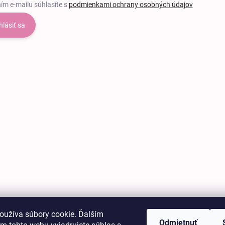
ím e-mailu súhlasíte s
podmienkami ochrany osobných údajov
hlásiť sa
oužíva súbory cookie. Ďalším
Odmietnuť