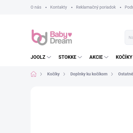
Prejsť na obsah
O nás
Kontakty
Reklamačný poriadok
Pod
JOOLZ
STOKKE
AKCIE
KOČÍKY
Domov
Kočíky
Doplnky ku kočíkom
Ostatn
Neohodnotené
Podrobnosti hodn