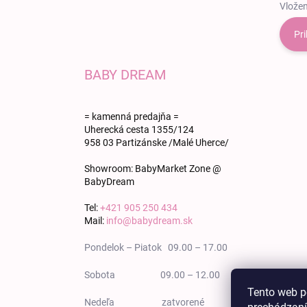
Vložen
Pri
BABY DREAM
= kamenná predajňa =
Uherecká cesta 1355/124
958 03 Partizánske /Malé Uherce/
Showroom: BabyMarket Zone @
BabyDream
Tel:
+421 905 250 434
Mail:
info@babydream.sk
Pondelok – Piatok 09.00 – 17.00
Sobota 09.00 – 12.00
Tento web p
Nedeľa zatvorené