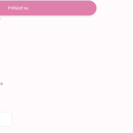
Prihlásiť sa
o
na