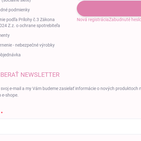
 (sociálne siete)
dné podmienky
ie podľa Prílohy č.3 Zákona
Nová registrácia
Zabudnuté hesl
24 Z.z. o ochrane spotrebiteľa
enty
nenie - nebezpečné výrobky
objednávka
BERAŤ NEWSLETTER
 svoj e-mail a my Vám budeme zasielať informácie o nových produktoch 
 e-shope.