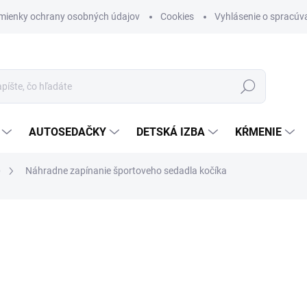
mienky ochrany osobných údajov
Cookies
Vyhlásenie o spracúva
Hľadať
AUTOSEDAČKY
DETSKÁ IZBA
KŔMENIE
é
Náhradne zapínanie športoveho sedadla kočíka
otenia
ZNAČKA:
BEBETTO
€15
Jednotková cena:
SKLADOM (DODANIE 3-6 D