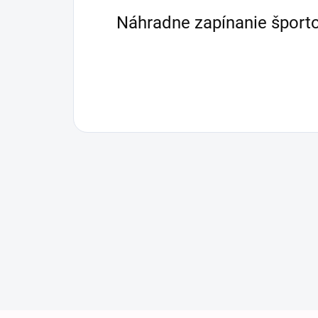
Náhradne zapínanie šport
Zápätie