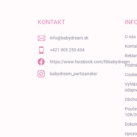
KONTAKT
INF
O nás
info
@
babydream.sk
Konta
+421 905 250 434
Rekla
https://www.facebook.com/fbbabydream
Podmi
babydream_partizanske/
Cooki
Vyhlás
údajov
Obcho
Poučen
108/20
Dokum
Upozor