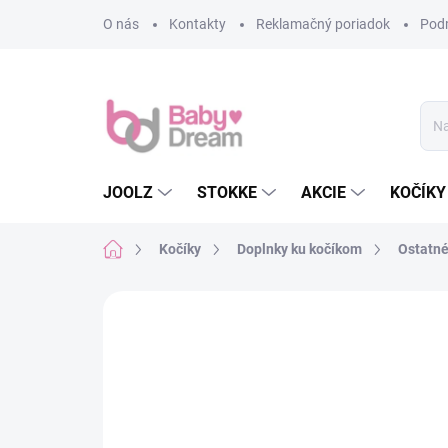
Prejsť na obsah
O nás
Kontakty
Reklamačný poriadok
Pod
JOOLZ
STOKKE
AKCIE
KOČÍKY
Domov
Kočíky
Doplnky ku kočíkom
Ostatn
Neohodnotené
Podrobnosti hodn