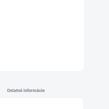
Pridať do košíka
OPÝTAŤ SA
STRÁŽIŤ
Ostatné informácie