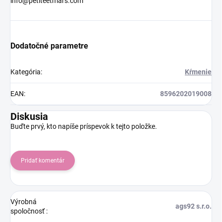
info@petiteetmars.com
Dodatočné parametre
Kategória
:
Kŕmenie
EAN
:
8596202019008
Diskusia
Buďte prvý, kto napíše príspevok k tejto položke.
Pridať komentár
Výrobná
ags92 s.r.o.
spoločnosť
: