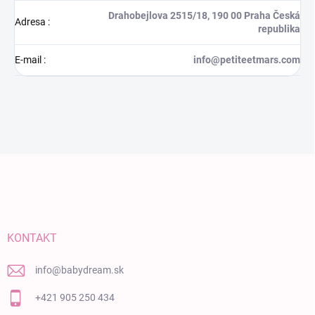
Drahobejlova 2515/18, 190 00 Praha Česká
Adresa
:
republika
E-mail
:
info@petiteetmars.com
Zápätie
KONTAKT
info
@
babydream.sk
+421 905 250 434