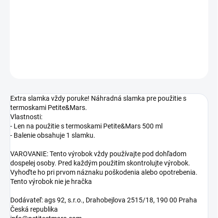
−
+
Pridať do košíka
DETAILNÉ INFORMÁCIE
OPÝTAŤ SA
STRÁŽIŤ
Extra slamka vždy poruke! Náhradná slamka pre použitie s
termoskami Petite&Mars.
Vlastnosti:
- Len na použitie s termoskami Petite&Mars 500 ml
- Balenie obsahuje 1 slamku.
VAROVANIE: Tento výrobok vždy používajte pod dohľadom
dospelej osoby. Pred každým použitím skontrolujte výrobok.
Vyhoďte ho pri prvom náznaku poškodenia alebo opotrebenia.
Tento výrobok nie je hračka
Dodávateľ: ags 92, s.r.o., Drahobejlova 2515/18, 190 00 Praha
Česká republika