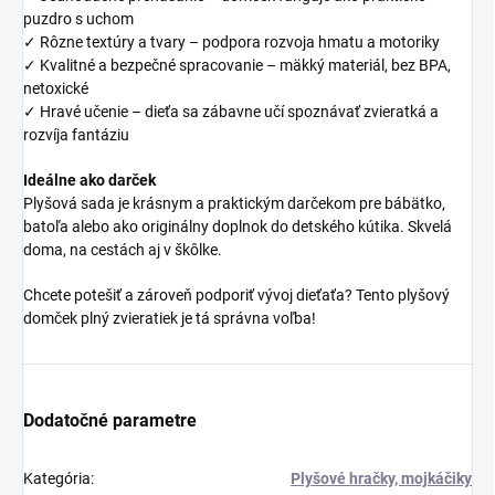
puzdro s uchom
✓ Rôzne textúry a tvary – podpora rozvoja hmatu a motoriky
✓ Kvalitné a bezpečné spracovanie – mäkký materiál, bez BPA,
netoxické
✓ Hravé učenie – dieťa sa zábavne učí spoznávať zvieratká a
rozvíja fantáziu
Ideálne ako darček
Plyšová sada je krásnym a praktickým darčekom pre bábätko,
batoľa alebo ako originálny doplnok do detského kútika. Skvelá
doma, na cestách aj v škôlke.
Chcete potešiť a zároveň podporiť vývoj dieťaťa? Tento plyšový
domček plný zvieratiek je tá správna voľba!
Dodatočné parametre
Kategória
:
Plyšové hračky, mojkáčiky