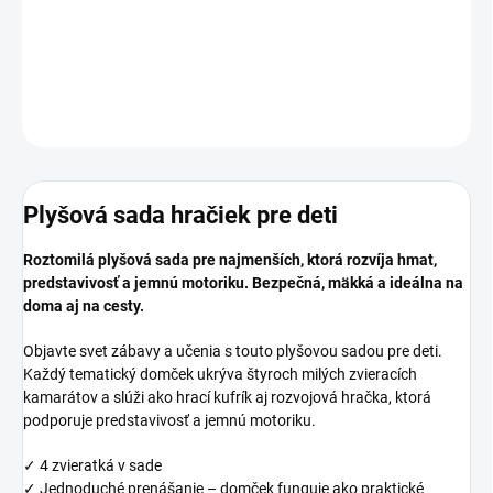
−
+
Pridať do košíka
DETAILNÉ INFORMÁCIE
OPÝTAŤ SA
STRÁŽIŤ
Plyšová sada hračiek pre deti
Roztomilá plyšová sada pre najmenších, ktorá rozvíja hmat,
predstavivosť a jemnú motoriku. Bezpečná, mäkká a ideálna na
doma aj na cesty.
Objavte svet zábavy a učenia s touto plyšovou sadou pre deti.
Každý tematický domček ukrýva štyroch milých zvieracích
kamarátov a slúži ako hrací kufrík aj rozvojová hračka, ktorá
podporuje predstavivosť a jemnú motoriku.
✓ 4 zvieratká v sade
✓ Jednoduché prenášanie – domček funguje ako praktické