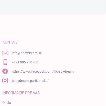
Zápätie
KONTAKT
info
@
babydream.sk
+421 905 250 434
https://www.facebook.com/fbbabydream
babydream_partizanske/
INFORMÁCIE PRE VÁS
O nás