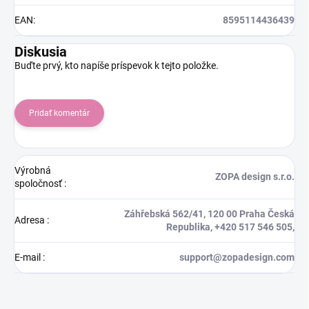
EAN
:
8595114436439
Diskusia
Buďte prvý, kto napíše príspevok k tejto položke.
Pridať komentár
Výrobná
ZOPA design s.r.o.
spoločnosť
:
Záhřebská 562/41, 120 00 Praha Česká
Adresa
:
Republika, +420 517 546 505,
E-mail
:
support@zopadesign.com