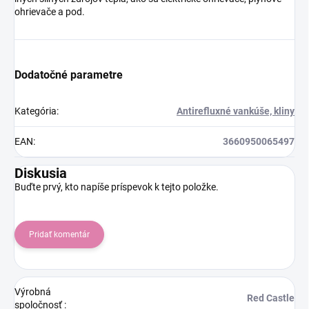
ohrievače a pod.
Dodatočné parametre
Kategória
:
Antirefluxné vankúše, kliny
EAN
:
3660950065497
Diskusia
Buďte prvý, kto napíše príspevok k tejto položke.
Pridať komentár
Výrobná
Red Castle
spoločnosť
: