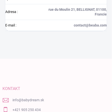
rue du Moulin 21, BELLIGNAT, 01100,
Adresa
:
Francie
E-mail
:
contact@beaba.com
Zápätie
KONTAKT
info
@
babydream.sk
+421 905 250 434