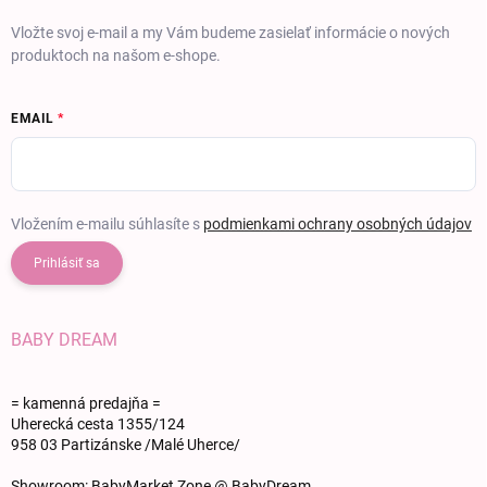
Vložte svoj e-mail a my Vám budeme zasielať informácie o nových
produktoch na našom e-shope.
EMAIL
Vložením e-mailu súhlasíte s
podmienkami ochrany osobných údajov
Prihlásiť sa
BABY DREAM
= kamenná predajňa =
Uherecká cesta 1355/124
958 03 Partizánske /Malé Uherce/
Showroom: BabyMarket Zone @ BabyDream