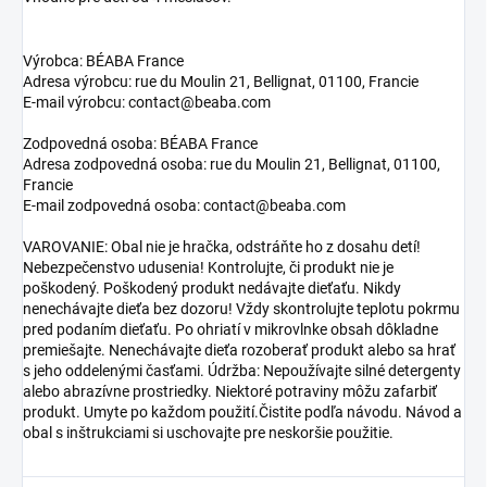
Výrobca: BÉABA France
Adresa výrobcu: rue du Moulin 21, Bellignat, 01100, Francie
E-mail výrobcu: contact@beaba.com
Zodpovedná osoba: BÉABA France
Adresa zodpovedná osoba: rue du Moulin 21, Bellignat, 01100,
Francie
E-mail zodpovedná osoba: contact@beaba.com
VAROVANIE: Obal nie je hračka, odstráňte ho z dosahu detí!
Nebezpečenstvo udusenia! Kontrolujte, či produkt nie je
poškodený. Poškodený produkt nedávajte dieťaťu. Nikdy
nenechávajte dieťa bez dozoru! Vždy skontrolujte teplotu pokrmu
pred podaním dieťaťu. Po ohriatí v mikrovlnke obsah dôkladne
premiešajte. Nenechávajte dieťa rozoberať produkt alebo sa hrať
s jeho oddelenými časťami. Údržba: Nepoužívajte silné detergenty
alebo abrazívne prostriedky. Niektoré potraviny môžu zafarbiť
produkt. Umyte po každom použití.Čistite podľa návodu. Návod a
obal s inštrukciami si uschovajte pre neskoršie použitie.