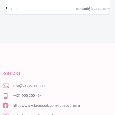
E-mail
:
contact@beaba.com
Zápätie
KONTAKT
info
@
babydream.sk
+421 905 250 434
https://www.facebook.com/fbbabydream