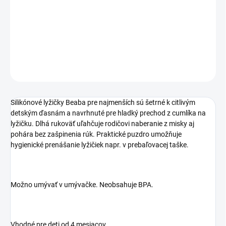
−
+
Pridať do košíka
DETAILNÉ INFORMÁCIE
OPÝTAŤ SA
STRÁŽIŤ
Silikónové lyžičky Beaba pre najmenších sú šetrné k citlivým
detským ďasnám a navrhnuté pre hladký prechod z cumlíka na
lyžičku. Dlhá rukoväť uľahčuje rodičovi naberanie z misky aj
pohára bez zašpinenia rúk. Praktické puzdro umožňuje
hygienické prenášanie lyžičiek napr. v prebaľovacej taške.
Možno umývať v umývačke. Neobsahuje BPA.
Vhodné pre deti od 4 mesiacov.