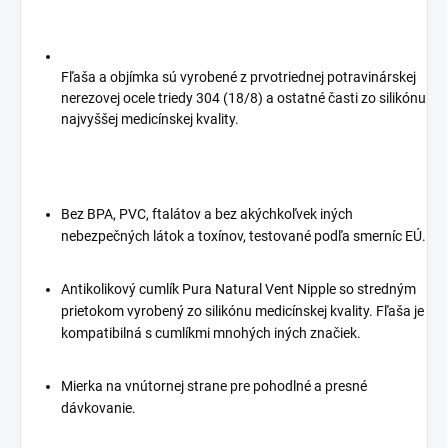
Fľaša a objímka sú vyrobené z prvotriednej potravinárskej
nerezovej ocele triedy 304 (18/8) a ostatné časti zo silikónu
najvyššej medicínskej kvality.
Bez BPA, PVC, ftalátov a bez akýchkoľvek iných
nebezpečných látok a toxínov, testované podľa smerníc EÚ.
Antikolikový cumlík Pura Natural Vent Nipple so stredným
prietokom vyrobený zo silikónu medicínskej kvality. Fľaša je
kompatibilná s cumlíkmi mnohých iných značiek.
Mierka na vnútornej strane pre pohodlné a presné
dávkovanie.