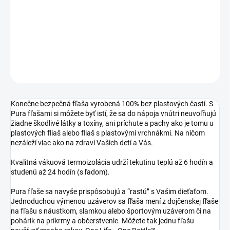
−
+
Pridať do košíka
DETAILNÉ INFORMÁCIE
OPÝTAŤ SA
STRÁŽIŤ
Konečne bezpečná fľaša vyrobená 100% bez plastových častí. S
Pura fľašami si môžete byť istí, že sa do nápoja vnútri neuvoľňujú
žiadne škodlivé látky a toxíny, ani príchute a pachy ako je tomu u
plastových fliaš alebo fliaš s plastovými vrchnákmi. Na ničom
nezáleží viac ako na zdraví Vašich detí a Vás.
Kvalitná vákuová termoizolácia udrží tekutinu teplú až 6 hodín a
studenú až 24 hodín (s ľadom).
Pura fľaše sa navyše prispôsobujú a “rastú” s Vašim dieťaťom.
Jednoduchou výmenou uzáverov sa fľaša mení z dojčenskej fľaše
na fľašu s náustkom, slamkou alebo športovým uzáverom či na
pohárik na príkrmy a občerstvenie. Môžete tak jednu fľašu