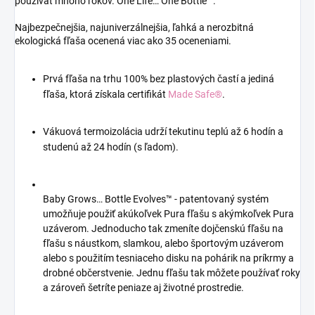
používať mnoho rokov. One Life… One Bottle™.
Najbezpečnejšia, najuniverzálnejšia, ľahká a nerozbitná
ekologická fľaša ocenená viac ako 35 oceneniami.
Prvá fľaša na trhu 100% bez plastových častí a jediná
fľaša, ktorá získala certifikát
Made Safe®
.
Vákuová termoizolácia udrží tekutinu teplú až 6 hodín a
studenú až 24 hodín (s ľadom).
Baby Grows… Bottle Evolves™ - patentovaný systém
umožňuje použiť akúkoľvek Pura fľašu s akýmkoľvek Pura
uzáverom. Jednoducho tak zmeníte dojčenskú fľašu na
fľašu s náustkom, slamkou, alebo športovým uzáverom
alebo s použitím tesniaceho disku na pohárik na príkrmy a
drobné občerstvenie. Jednu fľašu tak môžete používať roky
a zároveň šetríte peniaze aj životné prostredie.