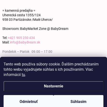
= kamenná predajňa =
Uherecká cesta 1355/124
958 03 Partizánske /Malé Uherce/
Showroom: BabyMarket Zone @ BabyDream
Tel:
+421 905 250 434
Mail:
info@babydream.sk
Pondelok – Piatok 09.00 – 17.00
Sobota 09.00 – 12.00
Tento web používa súbory cookie. Ďalším prechádzaním
tohto webu vyjadrujete súhlas s ich používaním. Viac
Nedeľa zatvorené
informácií
tu
.
Nastavenie
Copyright 2026
BABY DREAM
. Všetky práva vyhradené.
Upraviť nastavenie
cookies
Odmietnuť
Súhlasím