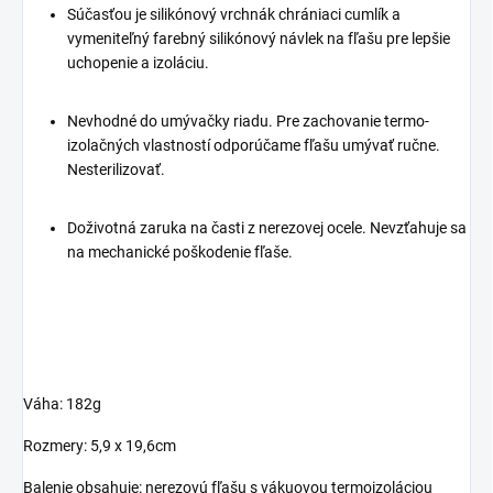
Súčasťou je silikónový vrchnák chrániaci cumlík a
vymeniteľný farebný silikónový návlek na fľašu pre lepšie
uchopenie a izoláciu.
Nevhodné do umývačky riadu. Pre zachovanie termo-
izolačných vlastností odporúčame fľašu umývať ručne.
Nesterilizovať.
Doživotná zaruka na časti z nerezovej ocele. Nevzťahuje sa
na mechanické poškodenie fľaše.
Váha: 182g
Rozmery: 5,9 x 19,6cm
Balenie obsahuje: nerezovú fľašu s vákuovou termoizoláciou