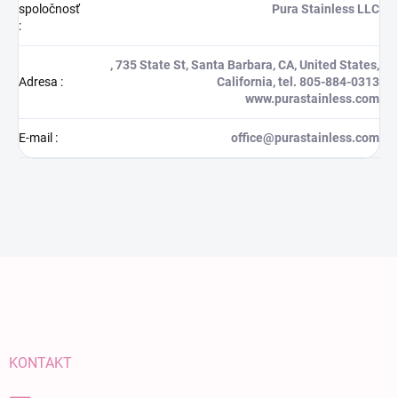
spoločnosť
Pura Stainless LLC
:
, 735 State St, Santa Barbara, CA, United States,
Adresa
:
California, tel. 805-884-0313
www.purastainless.com
E-mail
:
office@purastainless.com
Zápätie
KONTAKT