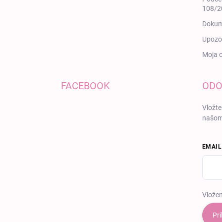
108/20
Dokum
Upozor
Moja 
FACEBOOK
ODO
Vložte
našom
EMAIL
Vložen
Pri