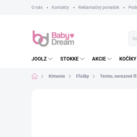
Prejsť na obsah
O nás
Kontakty
Reklamačný poriadok
Pod
JOOLZ
STOKKE
AKCIE
KOČÍKY
Domov
Kŕmenie
Fľašky
Termo, nerezové f
Neohodnotené
Podrobnosti hodn