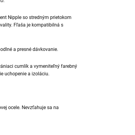
EÚ.
Vent Nipple so stredným prietokom
vality. Fľaša je kompatibilná s
hodlné a presné dávkovanie.
rániaci cumlík a vymeniteľný farebný
ie uchopenie a izoláciu.
ovej ocele. Nevzťahuje sa na