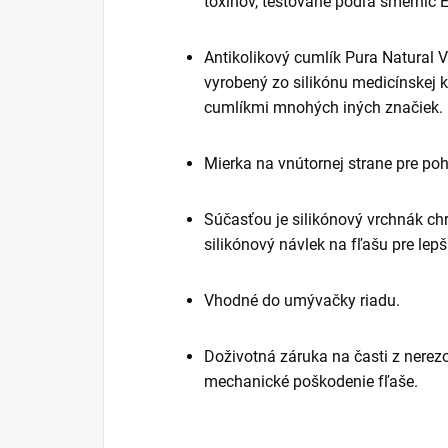
toxínov, testované podľa smerníc 
Antikolikový cumlík Pura Natural 
vyrobený zo silikónu medicínskej k
cumlíkmi mnohých iných značiek.
Mierka na vnútornej strane pre po
Súčasťou je silikónový vrchnák ch
silikónový návlek na fľašu pre lepš
Vhodné do umývačky riadu.
Doživotná záruka na časti z nerez
mechanické poškodenie fľaše.