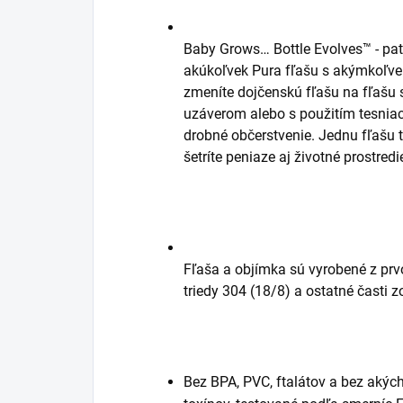
Baby Grows… Bottle Evolves™ - pa
akúkoľvek Pura fľašu s akýmkoľv
zmeníte dojčenskú fľašu na fľašu
uzáverom alebo s použitím tesniac
drobné občerstvenie. Jednu fľašu 
šetríte peniaze aj životné prostredi
Fľaša a objímka sú vyrobené z prvo
triedy 304 (18/8) a ostatné časti z
Bez BPA, PVC, ftalátov a bez akýc