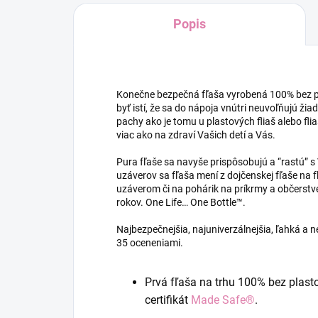
Popis
Konečne bezpečná fľaša vyrobená 100% bez pl
byť istí, že sa do nápoja vnútri neuvoľňujú žiad
pachy ako je tomu u plastových fliaš alebo fl
viac ako na zdraví Vašich detí a Vás.
Pura fľaše sa navyše prispôsobujú a “rastú”
uzáverov sa fľaša mení z dojčenskej fľaše na
uzáverom či na pohárik na príkrmy a občerstv
rokov. One Life… One Bottle™.
Najbezpečnejšia, najuniverzálnejšia, ľahká a 
35 oceneniami.
Prvá fľaša na trhu 100% bez plasto
certifikát
Made Safe®
.