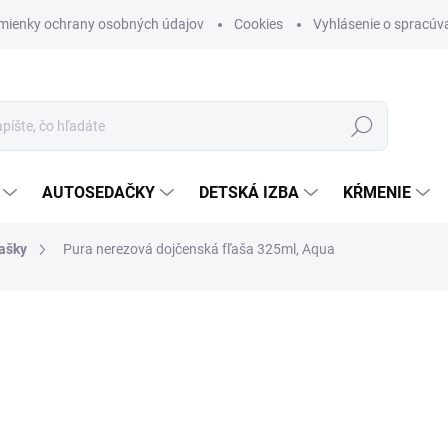
mienky ochrany osobných údajov
Cookies
Vyhlásenie o spracúva
Hľadať
AUTOSEDAČKY
DETSKÁ IZBA
KŔMENIE
ľašky
Pura nerezová dojčenská fľaša 325ml, Aqua
otenia
ZNAČKA:
PURA
€24,95
Jednotková cena:
SKLADOM (DODANIE 3-6 D