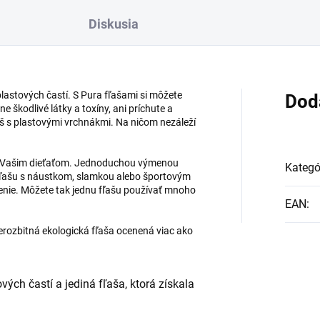
Diskusia
astových častí. S Pura fľašami si môžete
Dod
ne škodlivé látky a toxíny, ani príchute a
iaš s plastovými vrchnákmi. Na ničom nezáleží
 s Vašim dieťaťom. Jednoduchou výmenou
Kategó
 fľašu s náustkom, slamkou alebo športovým
enie. Môžete tak jednu fľašu používať mnoho
EAN
:
nerozbitná ekologická fľaša ocenená viac ako
vých častí a jediná fľaša, ktorá získala