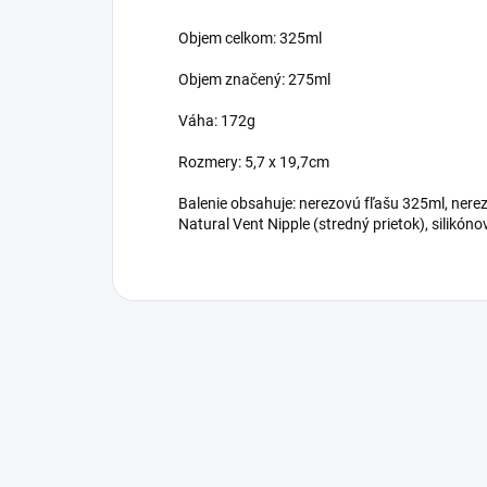
Objem celkom: 325ml
Objem značený: 275ml
Váha: 172g
Rozmery: 5,7 x 19,7cm
Balenie obsahuje: nerezovú fľašu 325ml, nerez
Natural Vent Nipple (stredný prietok), silikóno