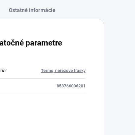
Ostatné informácie
atočné parametre
ria
:
Termo, nerezové fľašky
853766006201