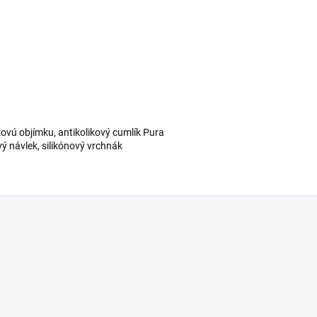
ovú objímku, antikolikový cumlík Pura
vý návlek, silikónový vrchnák