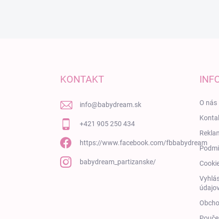
Zápätie
KONTAKT
INF
O nás
info
@
babydream.sk
Konta
+421 905 250 434
Rekla
https://www.facebook.com/fbbabydream
Podmi
babydream_partizanske/
Cooki
Vyhlás
údajov
Obcho
Poučen