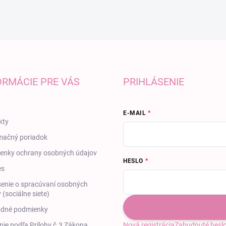
ORMÁCIE PRE VÁS
PRIHLÁSENIE
E-MAIL
kty
mačný poriadok
enky ochrany osobných údajov
HESLO
es
enie o spracúvaní osobných
 (sociálne siete)
dné podmienky
ie podľa Prílohy č.3 Zákona
Nová registrácia
Zabudnuté hesl