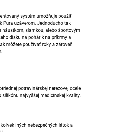
tentovaný systém umožňuje použiť
ek Pura uzáverom. Jednoducho tak
 s náustkom, slamkou, alebo športovým
eho disku na pohárik na príkrmy a
tak môžete používať roky a zároveň
e.
triednej potravinárskej nerezovej ocele
o silikónu najvyššej medicínskej kvality.
hkoľvek iných nebezpečných látok a