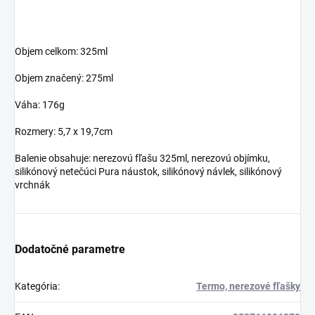
Objem celkom: 325ml
Objem značený: 275ml
Váha: 176g
Rozmery: 5,7 x 19,7cm
Balenie obsahuje: nerezovú fľašu 325ml, nerezovú objímku,
silikónový netečúci Pura náustok, silikónový návlek, silikónový
vrchnák
Dodatočné parametre
Kategória
:
Termo, nerezové fľašky