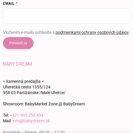
EMAIL
Vložením e-mailu súhlasíte s
podmienkami ochrany osobných údajov
Prihlásiť sa
BABY DREAM
= kamenná predajňa =
Uherecká cesta 1355/124
958 03 Partizánske /Malé Uherce/
Showroom: BabyMarket Zone @ BabyDream
Tel:
+421 905 250 434
Mail:
info@babydream.sk
Pondelok – Piatok 09.00 – 17.00