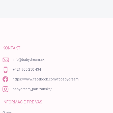
Zápätie
KONTAKT
info
@
babydream.sk
+421 905 250 434
https://www.facebook.com/fbbabydream
babydream_partizanske/
INFORMÁCIE PRE VÁS
O nás