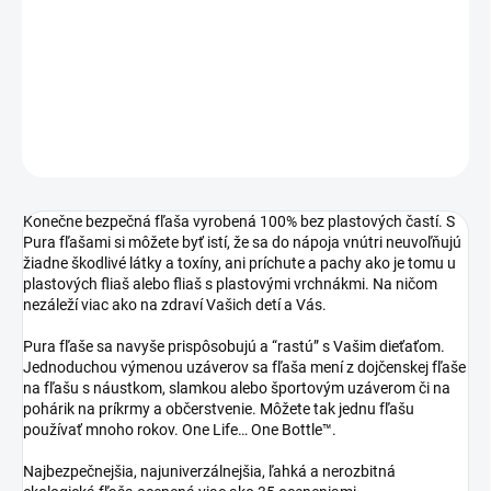
−
+
Pridať do košíka
DETAILNÉ INFORMÁCIE
OPÝTAŤ SA
STRÁŽIŤ
Konečne bezpečná fľaša vyrobená 100% bez plastových častí. S
Pura fľašami si môžete byť istí, že sa do nápoja vnútri neuvoľňujú
žiadne škodlivé látky a toxíny, ani príchute a pachy ako je tomu u
plastových fliaš alebo fliaš s plastovými vrchnákmi. Na ničom
nezáleží viac ako na zdraví Vašich detí a Vás.
Pura fľaše sa navyše prispôsobujú a “rastú” s Vašim dieťaťom.
Jednoduchou výmenou uzáverov sa fľaša mení z dojčenskej fľaše
na fľašu s náustkom, slamkou alebo športovým uzáverom či na
pohárik na príkrmy a občerstvenie. Môžete tak jednu fľašu
používať mnoho rokov. One Life… One Bottle™.
Najbezpečnejšia, najuniverzálnejšia, ľahká a nerozbitná