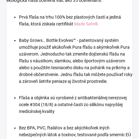
ekologická fľaša ocenená viac ako 35 oceneniami.
Prvá fľaša na trhu 100% bez plastových častí a jediná
fľaša, ktorá získala certifikát
Made Safe®.
Baby Grows… Bottle Evolves™ - patentovaný systém
umožňuje použiť akúkoľvek Pura fľašu s akýmkoľvek Pura
uzáverom. Jednoducho tak zmeníte dojčenskú fľašu na
fľašu s náustkom, slamkou, alebo športovým uzáverom
alebo s použitím tesniaceho disku na pohárik na príkrmy a
drobné občerstvenie. Jednu fľašu tak môžete používať roky
a zároveň šetríte peniaze aj životné prostredie.
Fľaša a objímka sú vyrobené z antibakteriálnej nerezovej
ocele #304 (18/8) a ostatné časti zo silikónu najvyššej
medicínskej kvality
Bez BPA, PVC, ftalátov a bez akýchkoľvek iných
nebezpečných látok a toxínov, testované podľa smerníc EÚ