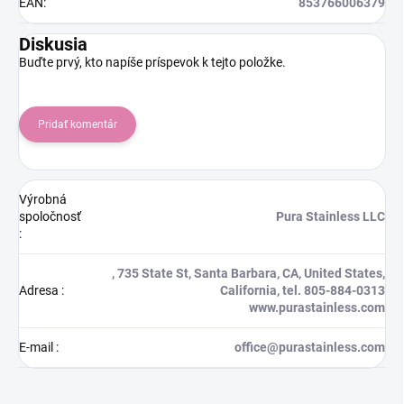
EAN
:
853766006379
Diskusia
Buďte prvý, kto napíše príspevok k tejto položke.
Pridať komentár
Výrobná
spoločnosť
Pura Stainless LLC
:
, 735 State St, Santa Barbara, CA, United States,
Adresa
:
California, tel. 805-884-0313
www.purastainless.com
E-mail
:
office@purastainless.com