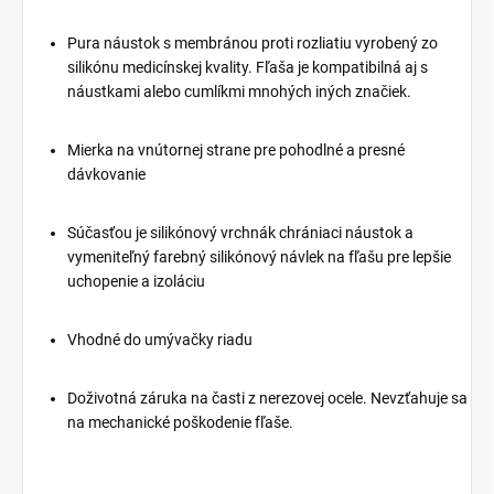
Pura náustok s membránou proti rozliatiu vyrobený zo
silikónu medicínskej kvality. Fľaša je kompatibilná aj s
náustkami alebo cumlíkmi mnohých iných značiek.
Mierka na vnútornej strane pre pohodlné a presné
dávkovanie
Súčasťou je silikónový vrchnák chrániaci náustok a
vymeniteľný farebný silikónový návlek na fľašu pre lepšie
uchopenie a izoláciu
Vhodné do umývačky riadu
Doživotná záruka na časti z nerezovej ocele. Nevzťahuje sa
na mechanické poškodenie fľaše.