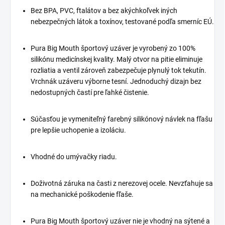
Bez BPA, PVC, ftalátov a bez akýchkoľvek iných
nebezpečných látok a toxínov, testované podľa smerníc EÚ.
Pura Big Mouth športový uzáver je vyrobený zo 100%
silikónu medicínskej kvality. Malý otvor na pitie eliminuje
rozliatia a ventil zároveň zabezpečuje plynulý tok tekutín.
Vrchnák uzáveru výborne tesní. Jednoduchý dizajn bez
nedostupných častí pre ľahké čistenie.
Súčasťou je vymeniteľný farebný silikónový návlek na fľašu
pre lepšie uchopenie a izoláciu.
Vhodné do umývačky riadu.
Doživotná záruka na časti z nerezovej ocele. Nevzťahuje sa
na mechanické poškodenie fľaše.
Pura Big Mouth športový uzáver nie je vhodný na sýtené a