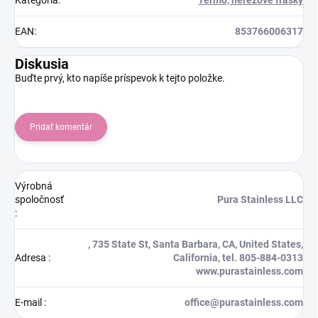
Kategória
:
Termo, nerezové fľašky
EAN
:
853766006317
Diskusia
Buďte prvý, kto napíše príspevok k tejto položke.
Pridať komentár
Výrobná
spoločnosť
Pura Stainless LLC
:
, 735 State St, Santa Barbara, CA, United States,
Adresa
:
California, tel. 805-884-0313
www.purastainless.com
E-mail
:
office@purastainless.com