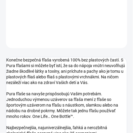
−
+
Pridať do košíka
DETAILNÉ INFORMÁCIE
OPÝTAŤ SA
STRÁŽIŤ
Konečne bezpečná fľaša vyrobená 100% bez plastových častí. S
Pura fľašami si môžete byť istí, že sa do nápoja vnútri neuvoľňujú
žiadne škodlivé látky a toxíny, ani príchute a pachy ako je tomu u
plastových fliaš alebo fliaš s plastovými vrchnákmi. Na ničom
nezáleží viac ako na zdraví Vašich detí a Vás.
Pura fľaše sa navyše prispôsobujú Vašim potrebám.
Jednoduchou výmenou uzáverov sa fľaša mení z fľaše so
športovým uzáverom na fľašu s náustkom, slamkou alebo na
nádobu na drobné pokrmy. Môžete tak jednu fľašu používať
mnoho rokov. One Life… One Bottle™.
Najbezpečnejšia, najuniverzálnejšia, ľahká a nerozbitná