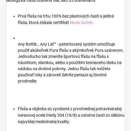
ekologická fľaša ocenená viac ako 35 oceneniami.
Prvá fľaša na trhu 100% bez plastových častí a jediná
fľaša, ktorá získala certifikát
Made Safe®
.
Any Bottle… Any Lid™ - patentovaný systém umožňuje
použiť akúkoľvek Pura fľašu s akýmkoľvek Pura uzáverom.
Jednoducho tak zmeníte športovú fľašu na fľašu s
náustkom, slamkou, alebo s použitím tesniaceho disku na
nádobu na drobné pokrmy. Jednu fľašu tak môžete
používať roky a zároveň šetríte peniaze aj životné
prostredie.
Fľaša a objímka sú vyrobené z prvotriednej potravinárskej
nerezovej ocele triedy 304 (18/8) a ostatné časti zo silikónu
najvyššej medicínskej kvality.