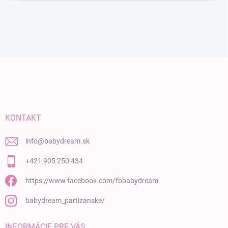
Zápätie
KONTAKT
info
@
babydream.sk
+421 905 250 434
https://www.facebook.com/fbbabydream
babydream_partizanske/
INFORMÁCIE PRE VÁS