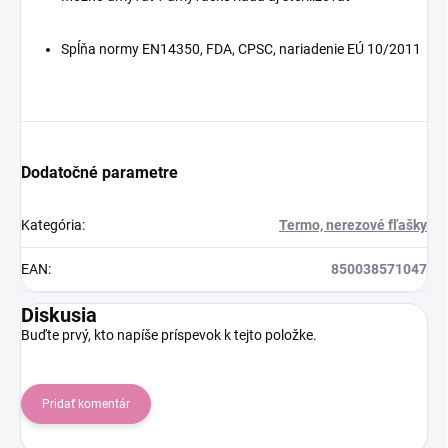
Spĺňa normy EN14350, FDA, CPSC, nariadenie EÚ 10/2011
Dodatočné parametre
Kategória
:
Termo, nerezové fľašky
EAN
:
850038571047
Diskusia
Buďte prvý, kto napíše príspevok k tejto položke.
Pridať komentár