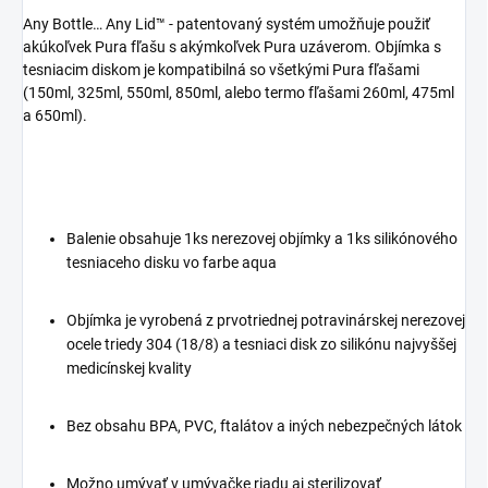
Any Bottle… Any Lid™ - patentovaný systém umožňuje použiť
akúkoľvek Pura fľašu s akýmkoľvek Pura uzáverom. Objímka s
tesniacim diskom je kompatibilná so všetkými Pura fľašami
(150ml, 325ml, 550ml, 850ml, alebo termo fľašami 260ml, 475ml
a 650ml).
Balenie obsahuje 1ks nerezovej objímky a 1ks silikónového
tesniaceho disku vo farbe aqua
Objímka je vyrobená z prvotriednej potravinárskej nerezovej
ocele triedy 304 (18/8) a tesniaci disk zo silikónu najvyššej
medicínskej kvality
Bez obsahu BPA, PVC, ftalátov a iných nebezpečných látok
Možno umývať v umývačke riadu aj sterilizovať