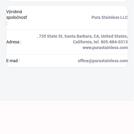
Výrobná
spoločnosť
Pura Stainless LLC
:
, 735 State St, Santa Barbara, CA, United States,
Adresa
:
California, tel. 805-884-0313
www.purastainless.com
E-mail
:
office@purastainless.com
Zápätie