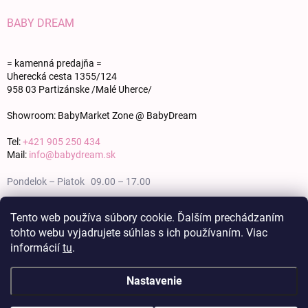
BABY DREAM
= kamenná predajňa =
Uherecká cesta 1355/124
958 03 Partizánske /Malé Uherce/
Showroom: BabyMarket Zone @ BabyDream
Tel:
+421 905 250 434
Mail:
info@babydream.sk
Pondelok – Piatok 09.00 – 17.00
Sobota 09.00 – 12.00
Tento web používa súbory cookie. Ďalším prechádzaním
tohto webu vyjadrujete súhlas s ich používaním. Viac
Nedeľa zatvorené
informácií
tu
.
Nastavenie