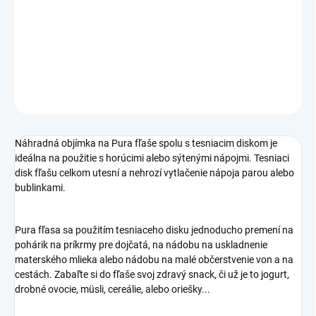
−
+
Pridať do košíka
DETAILNÉ INFORMÁCIE
OPÝTAŤ SA
STRÁŽIŤ
Náhradná objímka na Pura fľaše spolu s tesniacim diskom je
ideálna na použitie s horúcimi alebo sýtenými nápojmi. Tesniaci
disk fľašu celkom utesní a nehrozí vytlačenie nápoja parou alebo
bublinkami.
Pura fľasa sa použitím tesniaceho disku jednoducho premení na
pohárik na príkrmy pre dojčatá, na nádobu na uskladnenie
materského mlieka alebo nádobu na malé občerstvenie von a na
cestách. Zabaľte si do fľaše svoj zdravý snack, či už je to jogurt,
drobné ovocie, müsli, cereálie, alebo oriešky...