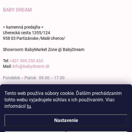
BABY DREAM
= kamenná predajňa =
Uherecká cesta 1355/124
958 03 Partizánske /Malé Uherce/
Showroom: BabyMarket Zone @ BabyDream
Tel:
+421 905 250 434
Mail:
info@babydream.sk
Pondelok – Piatok 09.00 – 17.00
Sobota 09.00 – 12.00
Tento web používa súbory cookie. Ďalším prechádzaním
tohto webu vyjadrujete súhlas s ich používaním. Viac
Nedeľa zatvorené
informácií
tu
.
Nastavenie