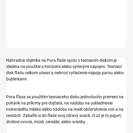
−
+
Pridať do košíka
DETAILNÉ INFORMÁCIE
OPÝTAŤ SA
STRÁŽIŤ
Náhradná objímka na Pura fľaše spolu s tesniacim diskom je
ideálna na použitie s horúcimi alebo sýtenými nápojmi. Tesniaci
disk fľašu celkom utesní a nehrozí vytlačenie nápoja parou alebo
bublinkami.
Pura fľasa sa použitím tesniaceho disku jednoducho premení na
pohárik na príkrmy pre dojčatá, na nádobu na uskladnenie
materského mlieka alebo nádobu na malé občerstvenie von a na
cestách. Zabaľte si do fľaše svoj zdravý snack, či už je to jogurt,
drobné ovocie, müsli, cereálie, alebo oriešky...