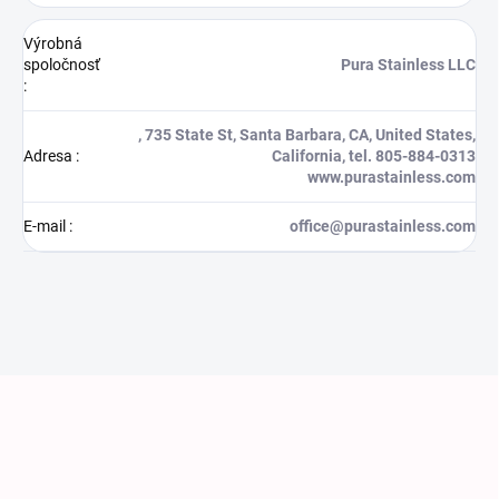
Výrobná
spoločnosť
Pura Stainless LLC
:
, 735 State St, Santa Barbara, CA, United States,
Adresa
:
California, tel. 805-884-0313
www.purastainless.com
E-mail
:
office@purastainless.com
Zápätie