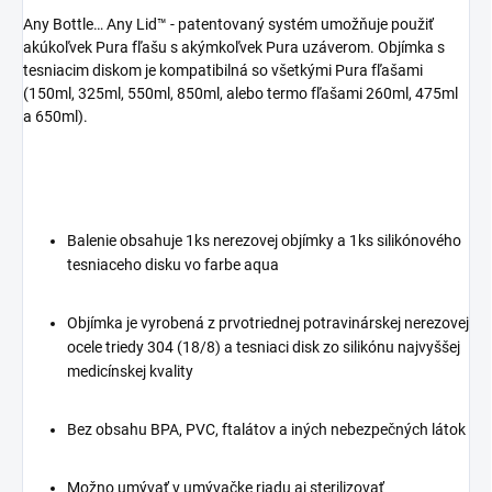
Any Bottle… Any Lid™ - patentovaný systém umožňuje použiť
akúkoľvek Pura fľašu s akýmkoľvek Pura uzáverom. Objímka s
tesniacim diskom je kompatibilná so všetkými Pura fľašami
(150ml, 325ml, 550ml, 850ml, alebo termo fľašami 260ml, 475ml
a 650ml).
Balenie obsahuje 1ks nerezovej objímky a 1ks silikónového
tesniaceho disku vo farbe aqua
Objímka je vyrobená z prvotriednej potravinárskej nerezovej
ocele triedy 304 (18/8) a tesniaci disk zo silikónu najvyššej
medicínskej kvality
Bez obsahu BPA, PVC, ftalátov a iných nebezpečných látok
Možno umývať v umývačke riadu aj sterilizovať