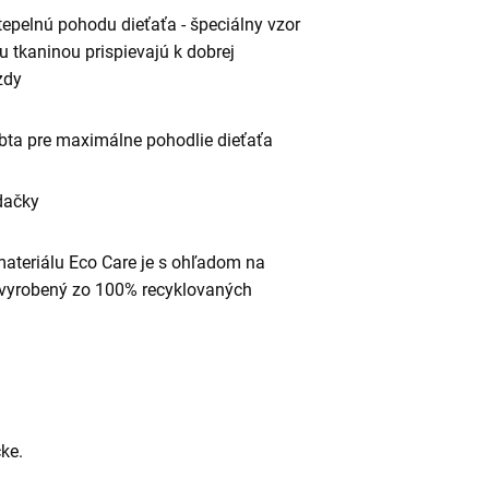
epelnú pohodu dieťaťa - špeciálny vzor
 tkaninou prispievajú k dobrej
zdy
rbta pre maximálne pohodlie dieťaťa
dačky
ateriálu Eco Care je s ohľadom na
a vyrobený zo 100% recyklovaných
ke.