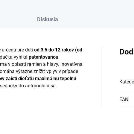
Diskusia
e určená pre deti
od 3,5 do 12 rokov (od
Dod
edačka vyniká
patentovanou
jmä v oblasti ramien a hlavy. Inovatívna
omáha výrazne znížiť vplyv v prípade
w zaistí dieťaťu maximálnu tepelnú
Kategó
osedačky do automobilu sa
EAN
: