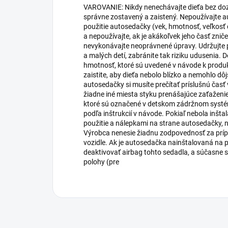
VAROVANIE: Nikdy nenechávajte dieťa bez dozor
správne zostavený a zaistený. Nepoužívajte au
použitie autosedačky (vek, hmotnosť, veľkosť 
a nepoužívajte, ak je akákoľvek jeho časť zni
nevykonávajte neoprávnené úpravy. Udržujte 
a malých detí, zabránite tak riziku udusenia. 
hmotnosť, ktoré sú uvedené v návode k produk
zaistite, aby dieťa nebolo blízko a nemohlo dôj
autosedačky si musíte prečítať príslušnú časť
žiadne iné miesta styku prenášajúce zaťaženie
ktoré sú označené v detskom zádržnom systé
podľa inštrukcií v návode. Pokiaľ nebola inš
použitie a nálepkami na strane autosedačky, n
Výrobca nenesie žiadnu zodpovednosť za prí
vozidle. Ak je autosedačka nainštalovaná na p
deaktivovať airbag tohto sedadla, a súčasne 
polohy (pre