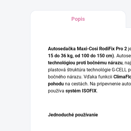
Popis
Autosedačka Maxi-Cosi RodiFix Pro 2
j
15 do 36 kg, od 100 do 150 cm)
. Autos
technológiou proti bočnému nárazu
, na
plastová štruktúra technológie G-CELL p
bočného nárazu. Vďaka funkcii
ClimaFlo
pohodu
na cestách. Na pripevnenie aut
používa
systém ISOFIX
.
Jednoduché používanie