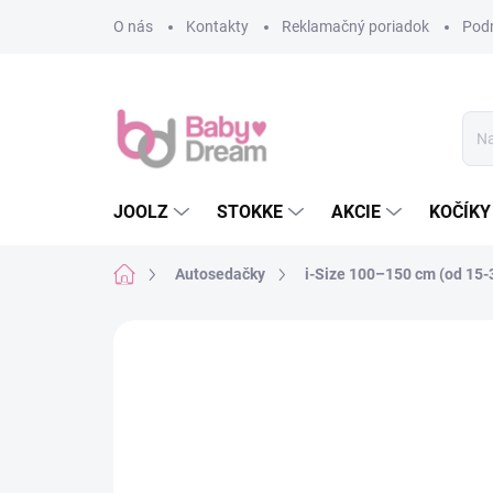
Prejsť na obsah
O nás
Kontakty
Reklamačný poriadok
Pod
JOOLZ
STOKKE
AKCIE
KOČÍKY
Domov
Autosedačky
i-Size 100–150 cm (od 15-
Neohodnotené
Podrobnosti hodn
AKCIA
MAXI-COSI AKCIA