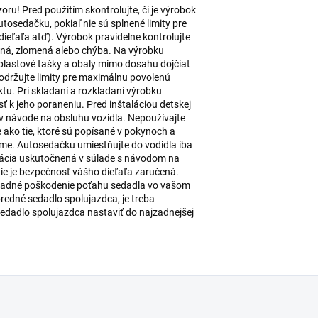
u! Pred použitím skontrolujte, či je výrobok
tosedačku, pokiaľ nie sú splnené limity pre
dieťaťa atď). Výrobok pravidelne kontrolujte
čená, zlomená alebo chýba. Na výrobku
plastové tašky a obaly mimo dosahu dojčiat
Dodržujte limity pre maximálnu povolenú
tu. Pri skladaní a rozkladaní výrobku
sť k jeho poraneniu. Pred inštaláciou detskej
 v návode na obsluhu vozidla. Nepoužívajte
 ako tie, ktoré sú popísané v pokynoch a
me. Autosedačku umiestňujte do vodidla iba
talácia uskutočnená v súlade s návodom na
ie je bezpečnosť vášho dieťaťa zaručená.
padné poškodenie poťahu sedadla vo vašom
redné sedadlo spolujazdca, je treba
sedadlo spolujazdca nastaviť do najzadnejšej