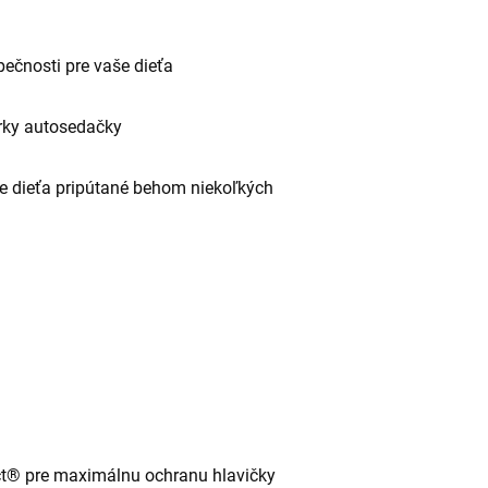
ečnosti pre vaše dieťa
rky autosedačky
e dieťa pripútané behom niekoľkých
ct® pre maximálnu ochranu hlavičky