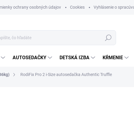
mienky ochrany osobných údajov
Cookies
Vyhlásenie o spracúva
Hľadať
AUTOSEDAČKY
DETSKÁ IZBA
KŔMENIE
36kg)
RodiFix Pro 2 i-Size autosedačka Authentic Truffle
otenia
ZNAČKA:
MAXI-COSI
€219,60
€204,
Jednotková cena:
SKLADOM (DODANIE 3-6 D