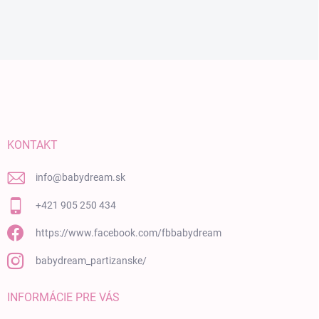
Zápätie
KONTAKT
info
@
babydream.sk
+421 905 250 434
https://www.facebook.com/fbbabydream
babydream_partizanske/
INFORMÁCIE PRE VÁS