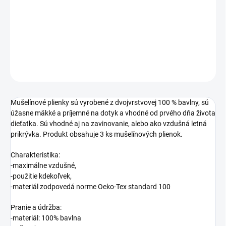
−
+
Pridať do košíka
DETAILNÉ INFORMÁCIE
OPÝTAŤ SA
STRÁŽIŤ
Mušelínové plienky sú vyrobené z dvojvrstvovej 100 % bavlny, sú
úžasne mäkké a príjemné na dotyk a vhodné od prvého dňa života
dieťatka. Sú vhodné aj na zavinovanie, alebo ako vzdušná letná
prikrývka. Produkt obsahuje 3 ks mušelínových plienok.
Charakteristika:
-maximálne vzdušné,
-použitie kdekoľvek,
-materiál zodpovedá norme Oeko-Tex standard 100
Pranie a údržba:
-materiál: 100% bavlna