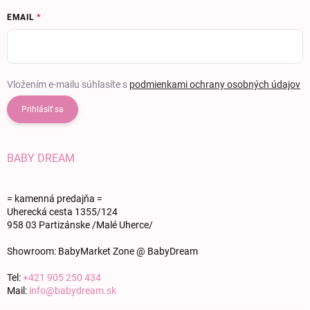
EMAIL
Vložením e-mailu súhlasíte s
podmienkami ochrany osobných údajov
Prihlásiť sa
BABY DREAM
= kamenná predajňa =
Uherecká cesta 1355/124
958 03 Partizánske /Malé Uherce/
Showroom: BabyMarket Zone @ BabyDream
Tel:
+421 905 250 434
Mail:
info@babydream.sk