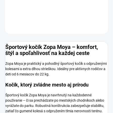
−
+
Pridať do košíka
DETAILNÉ INFORMÁCIE
OPÝTAŤ SA
STRÁŽIŤ
Športový kočík Zopa Moya – komfort,
štýl a spoľahlivosť na každej ceste
Zopa Moya je praktický a pohodlný športový kočík s odpruženými
kolesami a extra dlhou strieškou. Ideálny pre aktívnych rodičov a
deti od 6 mesiacov do 22 kg.
Kočík, ktorý zvládne mesto aj prírodu
Športový kočík Zopa Moya je navrhnutý na každodenné
používanie – či sa prechádzate po mestských chodníkoch alebo
vyrážate do parku. Robustná konštrukcia zabezpečuje stabilitu,
zatiaľ čo gumené kolesá s odpružením tlmia nerovnosti terénu.