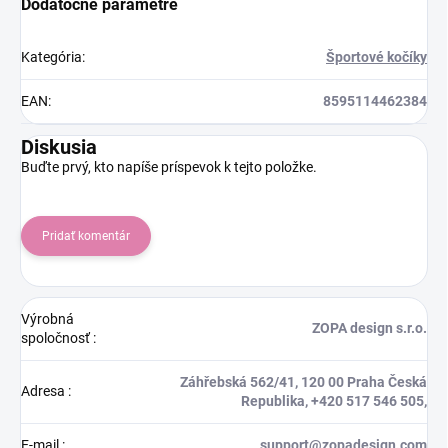
Dodatočné parametre
Kategória
:
Športové kočíky
EAN
:
8595114462384
Diskusia
Buďte prvý, kto napíše príspevok k tejto položke.
Pridať komentár
Výrobná
ZOPA design s.r.o.
spoločnosť
:
Záhřebská 562/41, 120 00 Praha Česká
Adresa
:
Republika, +420 517 546 505,
E-mail
:
support@zopadesign.com