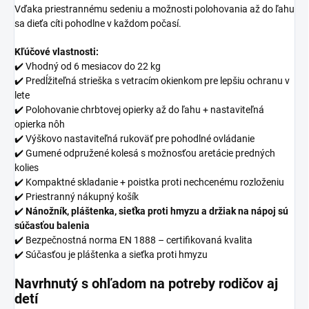
Vďaka priestrannému sedeniu a možnosti polohovania až do ľahu
sa dieťa cíti pohodlne v každom počasí.
Kľúčové vlastnosti:
✔️ Vhodný od 6 mesiacov do 22 kg
✔️ Predĺžiteľná strieška s vetracím okienkom pre lepšiu ochranu v
lete
✔️ Polohovanie chrbtovej opierky až do ľahu + nastaviteľná
opierka nôh
✔️ Výškovo nastaviteľná rukoväť pre pohodlné ovládanie
✔️ Gumené odpružené kolesá s možnosťou aretácie predných
kolies
✔️ Kompaktné skladanie + poistka proti nechcenému rozloženiu
✔️ Priestranný nákupný košík
✔️
Nánožník, pláštenka, sieťka proti hmyzu a držiak na nápoj sú
súčasťou balenia
✔️ Bezpečnostná norma EN 1888 – certifikovaná kvalita
✔️ Súčasťou je pláštenka a sieťka proti hmyzu
Navrhnutý s ohľadom na potreby rodičov aj
detí