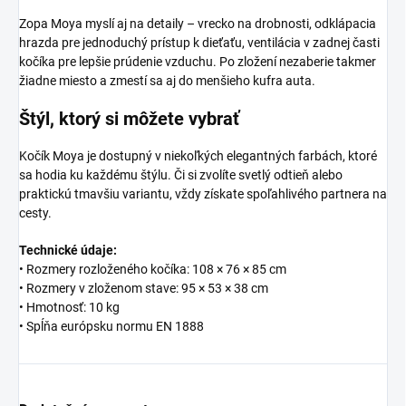
Zopa Moya myslí aj na detaily – vrecko na drobnosti, odklápacia
hrazda pre jednoduchý prístup k dieťaťu, ventilácia v zadnej časti
kočíka pre lepšie prúdenie vzduchu. Po zložení nezaberie takmer
žiadne miesto a zmestí sa aj do menšieho kufra auta.
Štýl, ktorý si môžete vybrať
Kočík Moya je dostupný v niekoľkých elegantných farbách, ktoré
sa hodia ku každému štýlu. Či si zvolíte svetlý odtieň alebo
praktickú tmavšiu variantu, vždy získate spoľahlivého partnera na
cesty.
Technické údaje:
• Rozmery rozloženého kočíka: 108 × 76 × 85 cm
• Rozmery v zloženom stave: 95 × 53 × 38 cm
• Hmotnosť: 10 kg
• Spĺňa európsku normu EN 1888