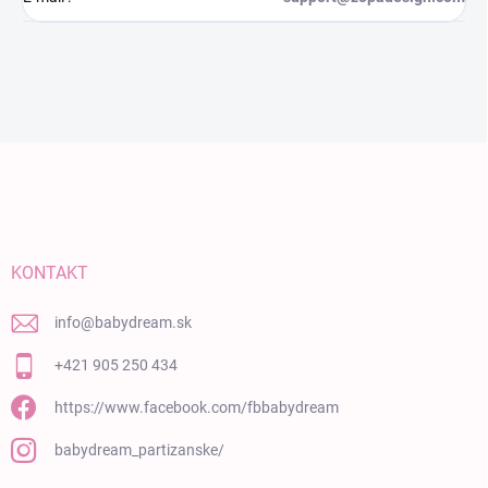
Zápätie
KONTAKT
info
@
babydream.sk
+421 905 250 434
https://www.facebook.com/fbbabydream
babydream_partizanske/