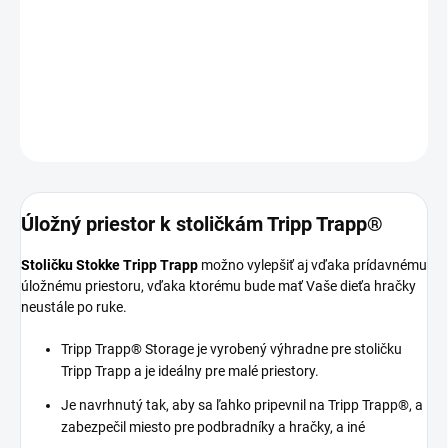
−
+
Pridať do košíka
DETAILNÉ INFORMÁCIE
OPÝTAŤ SA
STRÁŽIŤ
Úložný priestor k stoličkám Tripp Trapp®
Stoličku Stokke Tripp Trapp
možno vylepšiť aj vďaka prídavnému
úložnému priestoru, vďaka ktorému bude mať Vaše dieťa hračky
neustále po ruke.
Tripp Trapp® Storage je vyrobený výhradne pre stoličku
Tripp Trapp a je ideálny pre malé priestory.
Je navrhnutý tak, aby sa ľahko pripevnil na Tripp Trapp®, a
zabezpečil miesto pre
podbradníky a hračky, a iné