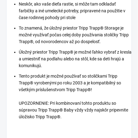
Neskôr, ako vaše dieťa rastie, si môže tam odkladať
farbičky a iné umelecké potreby, pripravené na použitie v
čase rodinnej pohody pri stole
To znamená, že úložný priestor Tripp Trapp® Storage je
možné využívať počas celej doby používania stoličky Tripp
Trapp®, od novorodencov až po dospelosť.
Úložný priestor Tripp Trapp® je možné ľahko vybrať z kresla
a umiestniť na podlahu alebo na stôl, kde sa deti hrajú a
komunikujú.
Tento produkt je možné používať so stoličkami Tripp
Trapp® vyrobenými po roku 2003 a je kompatibilný so
všetkým príslušenstvom Tripp Trapp®!
UPOZORNENIE: Pri kombinovaní tohto produktu so
súpravou Tripp Trapp® Baby vždy vždy najskôr pripevnite
úložisko Tripp Trapp®.