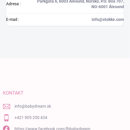
Parkgata 6, 6003 Ålesund, Norsko, P.O. Box 707,
Adresa
:
NO-6001 Ålesund
E-mail
:
info@stokke.com
Zápätie
KONTAKT
info
@
babydream.sk
+421 905 250 434
https://www.facebook.com/fbbabydream