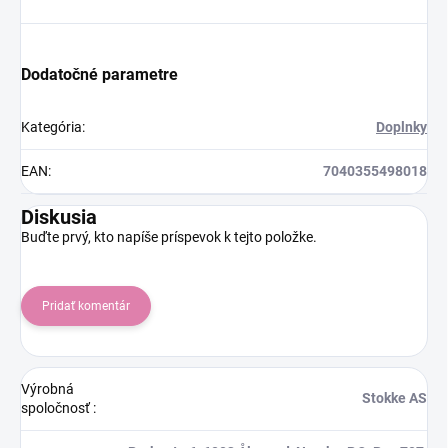
Dodatočné parametre
Kategória
:
Doplnky
EAN
:
7040355498018
Diskusia
Buďte prvý, kto napíše príspevok k tejto položke.
Pridať komentár
Výrobná
Stokke AS
spoločnosť
: