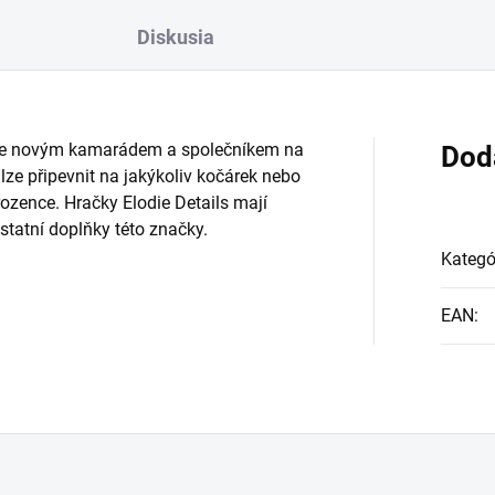
Diskusia
bude novým kamarádem a společníkem na
Dod
ze připevnit na jakýkoliv kočárek nebo
zence. Hračky Elodie Details mají
statní doplňky této značky.
Kategó
EAN
: