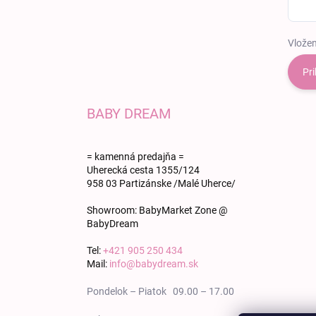
Vložen
Pri
BABY DREAM
= kamenná predajňa =
Uherecká cesta 1355/124
958 03 Partizánske /Malé Uherce/
Showroom: BabyMarket Zone @
BabyDream
Tel:
+421 905 250 434
Mail:
info@babydream.sk
Pondelok – Piatok 09.00 – 17.00