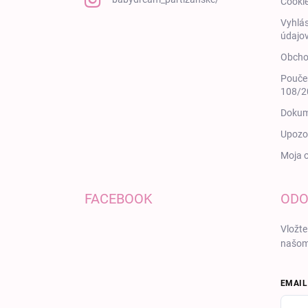
Cooki
Vyhlás
údajov
Obcho
Poučen
108/20
Dokum
Upozor
Moja 
FACEBOOK
ODO
Vložte
našom
EMAIL