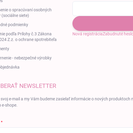
es
enie o spracúvaní osobných
 (sociálne siete)
dné podmienky
ie podľa Prílohy č.3 Zákona
Nová registrácia
Zabudnuté hesl
24 Z.z. o ochrane spotrebiteľa
enty
nenie - nebezpečné výrobky
objednávka
BERAŤ NEWSLETTER
 svoj e-mail a my Vám budeme zasielať informácie o nových produktoch 
 e-shope.