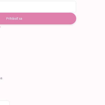
Prihlásiť sa
o
na