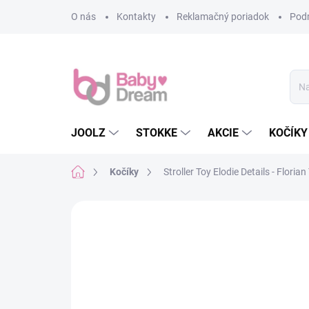
Prejsť na obsah
O nás
Kontakty
Reklamačný poriadok
Pod
JOOLZ
STOKKE
AKCIE
KOČÍKY
Domov
Kočíky
Stroller Toy Elodie Details - Floria
Neohodnotené
Podrobnosti hodn