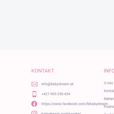
Zápätie
KONTAKT
INF
O nás
info
@
babydream.sk
Konta
+421 905 250 434
Rekla
https://www.facebook.com/fbbabydream
Podmi
babydream_partizanske/