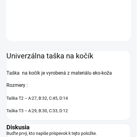
−
+
Pridať do košíka
DETAILNÉ INFORMÁCIE
OPÝTAŤ SA
STRÁŽIŤ
Univerzálna taška na kočík
Taška na kočík je vyrobená z materiálu eko-koža
Rozmery :
Taška T2 – A:27, B:32, C:45, D:14
Taška T3 – A:29, B:30, C:33, D:12
Diskusia
Buďte prvý, kto napíše príspevok k tejto položke.