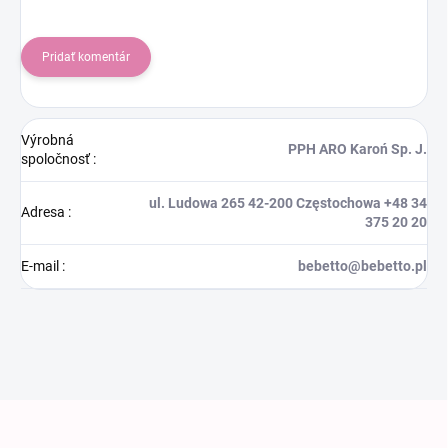
Pridať komentár
Výrobná
PPH ARO Karoń Sp. J.
spoločnosť
:
ul. Ludowa 265 42-200 Częstochowa +48 34
Adresa
:
375 20 20
E-mail
:
bebetto@bebetto.pl
Zápätie