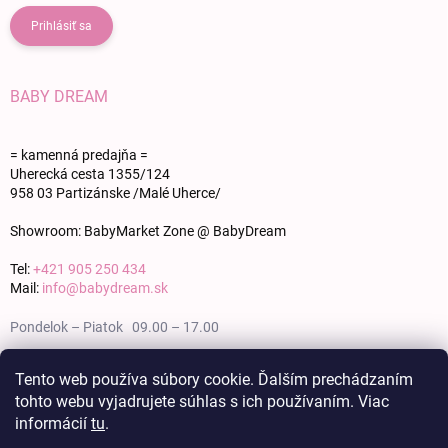
Prihlásiť sa
BABY DREAM
= kamenná predajňa =
Uherecká cesta 1355/124
958 03 Partizánske /Malé Uherce/
Showroom: BabyMarket Zone @ BabyDream
Tel:
+421 905 250 434
Mail:
info@babydream.sk
Pondelok – Piatok 09.00 – 17.00
Sobota 09.00 – 12.00
Tento web používa súbory cookie. Ďalším prechádzaním
tohto webu vyjadrujete súhlas s ich používaním. Viac
Nedeľa zatvorené
informácií
tu
.