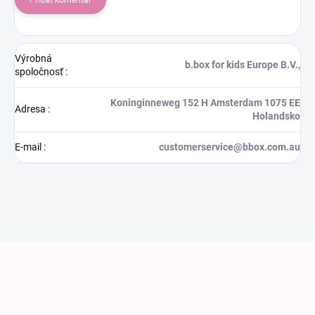
Pridať komentár
Výrobná
b.box for kids Europe B.V.,
spoločnosť
:
Koninginneweg 152 H Amsterdam 1075 EE
Adresa
:
Holandsko
E-mail
:
customerservice@bbox.com.au
Zápätie