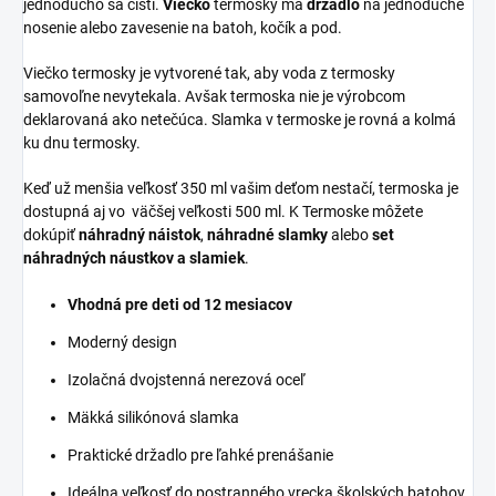
jednoducho sa čistí.
Viečko
termosky má
držadlo
na jednoduché
nosenie alebo zavesenie na batoh, kočík a pod.
Viečko termosky je vytvorené tak, aby voda z termosky
samovoľne nevytekala. Avšak termoska nie je výrobcom
deklarovaná ako netečúca. Slamka v termoske je rovná a kolmá
ku dnu termosky.
Keď už menšia veľkosť 350 ml vašim deťom nestačí, termoska je
dostupná aj vo väčšej veľkosti 500 ml. K Termoske môžete
dokúpiť
náhradný náistok
,
náhradné slamky
alebo
set
náhradných náustkov a slamiek
.
Vhodná pre deti od 12 mesiacov
Moderný design
Izolačná dvojstenná nerezová oceľ
Mäkká silikónová slamka
Praktické držadlo pre ľahké prenášanie
Ideálna veľkosť do postranného vrecka školských batohov