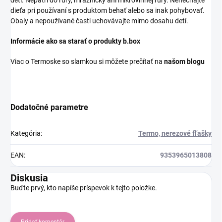
detí. Nepatrí do rúry, mrazničky ani mikrovlnnej rúry. Nenechajte
dieťa pri používaní s produktom behať alebo sa inak pohybovať.
Obaly a nepoužívané časti uchovávajte mimo dosahu detí.
Informácie ako sa starať o produkty b.box
Viac o Termoske so slamkou si môžete prečítať na
našom blogu
Dodatočné parametre
Kategória
:
Termo, nerezové fľašky
EAN
:
9353965013808
Diskusia
Buďte prvý, kto napíše príspevok k tejto položke.