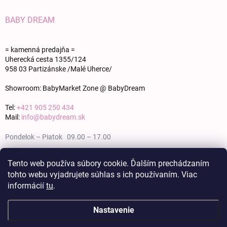
BABY DREAM
= kamenná predajňa =
Uherecká cesta 1355/124
958 03 Partizánske /Malé Uherce/
Showroom: BabyMarket Zone @ BabyDream
Tel:
+421 905 250 434
Mail:
info@babydream.sk
Pondelok – Piatok 09.00 – 17.00
Sobota 09.00 – 12.00
Tento web používa súbory cookie. Ďalším prechádzaním
tohto webu vyjadrujete súhlas s ich používaním. Viac
Nedeľa zatvorené
informácií
tu
.
Nastavenie