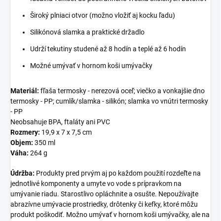
Široký plniaci otvor (možno vložiť aj kocku ľadu)
Silikónová slamka a praktické držadlo
Udrží tekutiny studené až 8 hodín a teplé až 6 hodín
Možné umývať v hornom koši umývačky
Materiál:
fľaša termosky - nerezová oceľ; viečko a vonkajšie dno
termosky - PP; cumlík/slamka - silikón; slamka vo vnútri termosky
- PP
Neobsahuje BPA, ftaláty ani PVC
Rozmery:
19,9 x 7 x 7,5 cm
Objem:
350 ml
Váha:
264 g
Údržba:
Produkty pred prvým aj po každom použití rozdeľte na
jednotlivé komponenty a umyte vo vode s prípravkom na
umývanie riadu. Starostlivo opláchnite a osušte. Nepoužívajte
abrazívne umývacie prostriedky, drôtenky či kefky, ktoré môžu
produkt poškodiť. Možno umývať v hornom koši umývačky, ale na