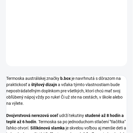
−
+
Pridať do košíka
S termoskou b.box budete mať svoj obľúbený teplý alebo studený
nápoj vždy so sebou! Navyše skvele vyzerá.
DETAILNÉ INFORMÁCIE
OPÝTAŤ SA
STRÁŽIŤ
Termoska austrálskej značky
b.box
je navrhnutá s dôrazom na
praktickosť a
štýlový dizajn
a vďaka týmto vlastnostiam bude
nepostrádateľným doplnkom pre všetkých, ktorí chcú mať svoj
obľúbený nápoj vždy po ruke! Či už ste na cestách, v škole alebo
na výlete.
Dvojvrstvová nerezová oceľ
udrží tekutiny
studené až 8 hodín a
teplé až 6 hodín
. Termoska sa po jednoduchom stlačení "tlačítka"
ľahko otvorí.
Silikónová slamka
je skvelou voľbou aj menšie deti a