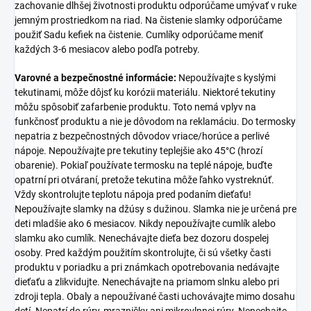
zachovanie dlhšej životnosti produktu odporúčame umývať v ruke
jemným prostriedkom na riad. Na čistenie slamky odporúčame
použiť
Sadu kefiek na čistenie.
Cumlíky odporúčame meniť
každých 3-6 mesiacov alebo podľa potreby.
Varovné a bezpečnostné informácie:
Nepoužívajte s kyslými
tekutinami, môže dôjsť ku korózii materiálu. Niektoré tekutiny
môžu spôsobiť zafarbenie produktu. Toto nemá vplyv na
funkčnosť produktu a nie je dôvodom na reklamáciu. Do termosky
nepatria z bezpečnostných dôvodov vriace/horúce a perlivé
nápoje. Nepoužívajte pre tekutiny teplejšie ako 45°C (hrozí
obarenie). Pokiaľ používate termosku na teplé nápoje, buďte
opatrní pri otváraní, pretože tekutina môže ľahko vystreknúť.
Vždy skontrolujte teplotu nápoja pred podaním dieťaťu!
Nepoužívajte slamky na džúsy s dužinou. Slamka nie je určená pre
deti mladšie ako 6 mesiacov. Nikdy nepoužívajte cumlík alebo
slamku ako cumlík. Nenechávajte dieťa bez dozoru dospelej
osoby. Pred každým použitím skontrolujte, či sú všetky časti
produktu v poriadku a pri známkach opotrebovania nedávajte
dieťaťu a zlikvidujte. Nenechávajte na priamom slnku alebo pri
zdroji tepla. Obaly a nepoužívané časti uchovávajte mimo dosahu