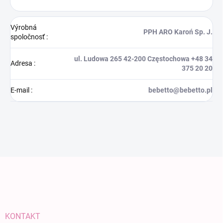
Výrobná
PPH ARO Karoń Sp. J.
spoločnosť
:
ul. Ludowa 265 42-200 Częstochowa +48 34
Adresa
:
375 20 20
E-mail
:
bebetto@bebetto.pl
Zápätie
KONTAKT