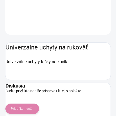
−
+
Pridať do košíka
DETAILNÉ INFORMÁCIE
OPÝTAŤ SA
STRÁŽIŤ
Univerzálne uchyty na rukoväť
Univerzálne uchyty tašky na kočík
Diskusia
Buďte prvý, kto napíše príspevok k tejto položke.
Pridať komentár