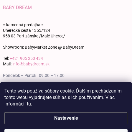
BABY DREAM
= kamenná predajňa =
Uherecká cesta 1355/124
958 03 Partizánske /Malé Uherce/
Showroom: BabyMarket Zone @ BabyDream
Tel:
+421 905 250 434
Mail:
info@babydream.sk
Pondelok – Piatok 09.00 – 17.00
Sobota 09.00 – 12.00
Tento web používa súbory cookie. Ďalším prechádzaním
tohto webu vyjadrujete súhlas s ich používaním. Viac
Nedeľa zatvorené
informácií
tu
.
Nastavenie
Copyright 2026
BABY DREAM
. Všetky práva vyhradené.
Upraviť nastavenie