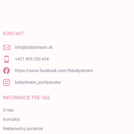
Zápätie
KONTAKT
info
@
babydream.sk
+421 905 250 434
https://www.facebook.com/fbbabydream
babydream_partizanske/
INFORMÁCIE PRE VÁS
O nás
Kontakty
Reklamačný poriadok