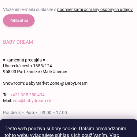
Vložením e-mailu súhlasíte s
podmienkami ochrany osobných údajov
Prihlásiť sa
BABY DREAM
= kamenná predajňa =
Uherecká cesta 1355/124
958 03 Partizánske /Malé Uherce/
Showroom: BabyMarket Zone @ BabyDream
Tel:
+421 905 250 434
Mail:
info@babydream.sk
Pondelok – Piatok 09.00 – 17.00
Sobota 09.00 – 12.00
Tento web používa súbory cookie. Ďalším prechádzaním
tohto webu vyjadrujete súhlas s ich používaním. Viac