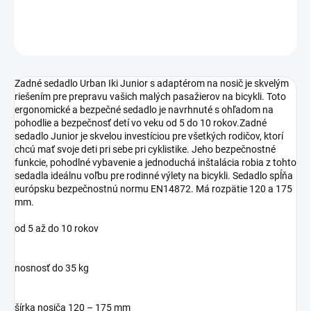
DETAILNÉ INFORMÁCIE
OPÝTAŤ SA
STRÁŽIŤ
Zadné sedadlo Urban Iki Junior s adaptérom na nosič je skvelým
riešením pre prepravu vašich malých pasažierov na bicykli. Toto
ergonomické a bezpečné sedadlo je navrhnuté s ohľadom na
pohodlie a bezpečnosť detí vo veku od 5 do 10 rokov.Zadné
sedadlo Junior je skvelou investíciou pre všetkých rodičov, ktorí
chcú mať svoje deti pri sebe pri cyklistike. Jeho bezpečnostné
funkcie, pohodlné vybavenie a jednoduchá inštalácia robia z tohto
sedadla ideálnu voľbu pre rodinné výlety na bicykli. Sedadlo spĺňa
európsku bezpečnostnú normu EN14872. Má rozpätie 120 a 175
mm.
od 5 až do 10 rokov
nosnosť do 35 kg
šírka nosiča 120 – 175 mm