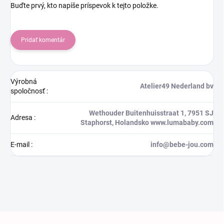
Buďte prvý, kto napíše príspevok k tejto položke.
Pridať komentár
Výrobná
Atelier49 Nederland bv
spoločnosť
:
Wethouder Buitenhuisstraat 1, 7951 SJ
Adresa
:
Staphorst, Holandsko www.lumababy.com
E-mail
:
info@bebe-jou.com
Zápätie