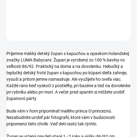
−
+
Pridať do košíka
DETAILNÉ INFORMÁCIE
OPÝTAŤ SA
STRÁŽIŤ
Príjemne mäkký detský župan s kapucňou a opaskom holandskej
značky LUMA Babycare. Župan je vyrobený zo 100 % bavlny vo
veľkosti 86/92. Praktický na doma a na dovolenku. Hebučký a
teplučký detský froté župan s kapucňou po kúpaní dieťa zahreje,
vysuší a pritom jemne namasíruje. Ale využijete ho oveľa viac.
Každé ráno keď vyskočí z postieľky, pri bazéne a tiež na dovolenke
pri rybníku alebo pri mori. A večer pred spaním si môžete urobiť
županovú párty.
Bude vám v ňom pripomínať malého princa či princeznú.
Nezabudnite urobiť pár fotografií, ktoré vám v budúcnosti
pripomenú tieto chvíle. Veď deti rastú tak rýchlo.
Župan je určený pre deti staré 1 - 2 roky a výšku 86/92 cm.