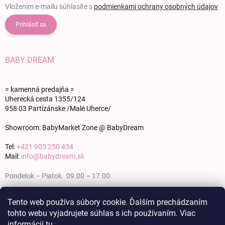
Vložením e-mailu súhlasíte s
podmienkami ochrany osobných údajov
Prihlásiť sa
BABY DREAM
= kamenná predajňa =
Uherecká cesta 1355/124
958 03 Partizánske /Malé Uherce/
Showroom: BabyMarket Zone @ BabyDream
Tel:
+421 905 250 434
Mail:
info@babydream.sk
Pondelok – Piatok 09.00 – 17.00
Sobota 09.00 – 12.00
Tento web používa súbory cookie. Ďalším prechádzaním
tohto webu vyjadrujete súhlas s ich používaním. Viac
Nedeľa zatvorené
informácií
tu
.